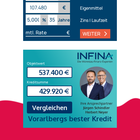
€
Eigenmittel
%
Jahre
Zins | Laufzeit
mtl. Rate
€
WEITER