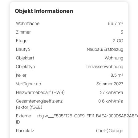
Objekt Informationen
Wohnfläche
66,7 m²
Zimmer
3
Etage
2. OG
Bautyp
Neubau/Erstbezug
Objektart
Wohnung
Objekttyp
Terrassenwohnung
Keller
8,5 m²
Verfügbar ab
Sommer 2027
Heizwärmebedarf (HWB)
27 kwh/m²a
Gesamtenergieeffizienz
0,6 kwh/m²a
Faktor (fGEE)
Externe
rbgiw__E505F126-C0F9-EF11-BAE4-000D3AB2ABF
ID
Parkplatz
(Tief-)Garage