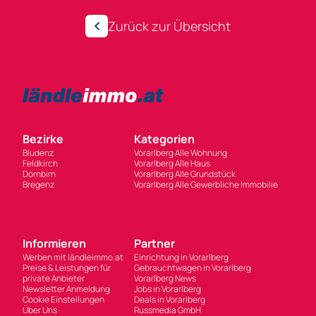
Zurück zur Übersicht
Bezirke
Kategorien
Bludenz
Vorarlberg Alle Wohnung
Feldkirch
Vorarlberg Alle Haus
Dornbirn
Vorarlberg Alle Grundstück
Bregenz
Vorarlberg Alle Gewerbliche Immobilie
Informieren
Partner
Werben mit ländleimmo.at
Einrichtung in Vorarlberg
Preise & Leistungen für
Gebrauchtwagen in Vorarlberg
private Anbieter
Vorarlberg News
Newsletter Anmeldung
Jobs in Vorarlberg
Cookie Einstellungen
Deals in Vorarlberg
Über Uns
Russmedia GmbH