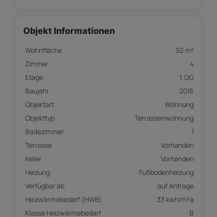
Objekt Informationen
Wohnfläche
92 m²
Zimmer
4
Etage
1. OG
Baujahr
2016
Objektart
Wohnung
Objekttyp
Terrassenwohnung
Badezimmer
1
Terrasse
Vorhanden
Keller
Vorhanden
Heizung
Fußbodenheizung
Verfügbar ab
auf Anfrage
Heizwärmebedarf (HWB)
33 kwh/m²a
Klasse Heizwärmebedarf
B