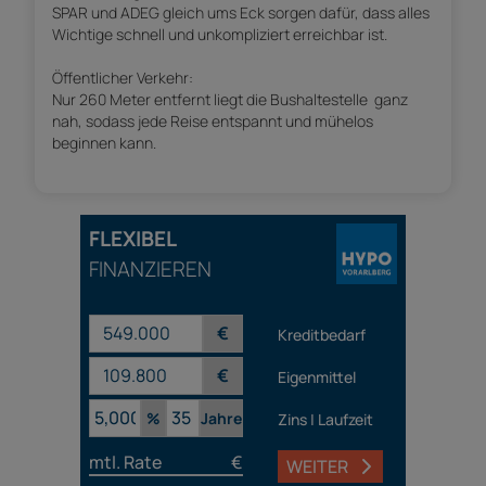
SPAR und ADEG gleich ums Eck sorgen dafür, dass alles
Wichtige schnell und unkompliziert erreichbar ist.
Öffentlicher Verkehr:
Nur 260 Meter entfernt liegt die Bushaltestelle  ganz
nah, sodass jede Reise entspannt und mühelos
beginnen kann.
FLEXIBEL
FINANZIEREN
€
Kreditbedarf
€
Eigenmittel
%
Jahre
Zins | Laufzeit
mtl. Rate
€
WEITER