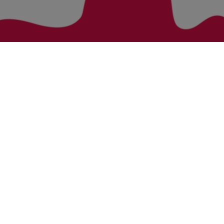
Zurück zur Übersicht
Bezirke
Kategorien
Bludenz
Vorarlberg Alle Wohnung
Feldkirch
Vorarlberg Alle Haus
Dornbirn
Vorarlberg Alle Grundstück
Bregenz
Vorarlberg Alle Gewerbliche Immobilie