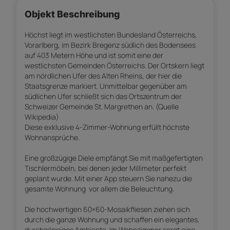
Objekt Beschreibung
Höchst liegt im westlichsten Bundesland Österreichs,
Vorarlberg, im Bezirk Bregenz südlich des Bodensees
auf 403 Metern Höhe und ist somit eine der
westlichsten Gemeinden Österreichs. Der Ortskern liegt
am nördlichen Ufer des Alten Rheins, der hier die
Staatsgrenze markiert. Unmittelbar gegenüber am
südlichen Ufer schließt sich das Ortszentrum der
Schweizer Gemeinde St. Margrethen an. (Quelle
Wikipedia)
Diese exklusive 4-Zimmer-Wohnung erfüllt höchste
Wohnansprüche.
Eine großzügige Diele empfängt Sie mit maßgefertigten
Tischlermöbeln, bei denen jeder Millimeter perfekt
geplant wurde. Mit einer App steuern Sie nahezu die
gesamte Wohnung  vor allem die Beleuchtung.
Die hochwertigen 60×60-Mosaikfliesen ziehen sich
durch die ganze Wohnung und schaffen ein elegantes,
durchgängiges Ambiente. Im Wohnzimmer sorgt eine