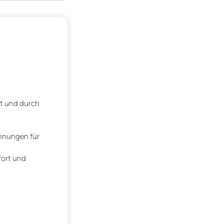
et und durch
hnungen für
fort und