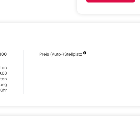
.900
Preis (Auto-)Stellplatz
sten
0,00
lten
bung
bühr