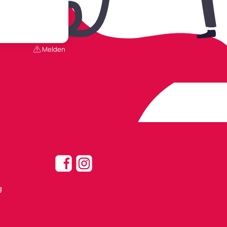
Melden
g