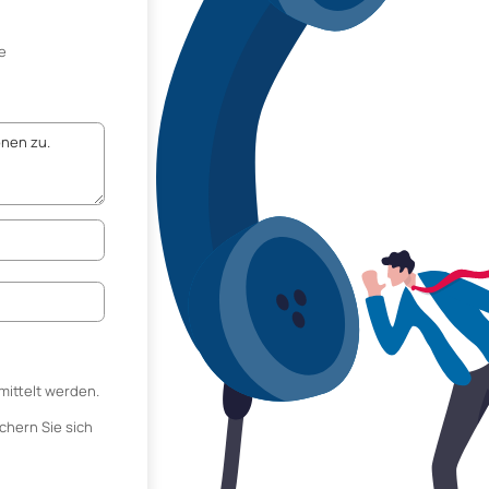
e
mittelt werden.
chern Sie sich