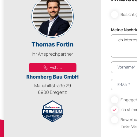
Besichti
Meine Nachri
Thomas Fortin
Ihr Ansprechpartner
+43 . ....
Rhomberg Bau GmbH
Mariahilfstraße 29
6900 Bregenz
Eingegeb
Ich stim
Bewerb
Ihren V