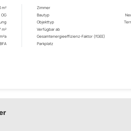
3 m²
Zimmer
. OG
Bautyp
Ne
ung
Objekttyp
Ter
7 m²
Verfügbar ab
/m²a
Gesamtenergieeffizienz-Faktor (fGEE)
ABFA
Parkplatz
er