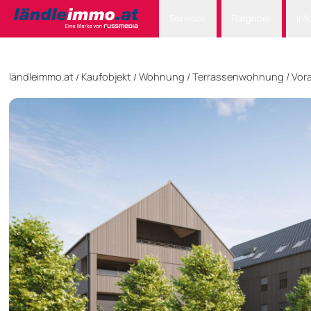
Services
Ratgeber
Inf
ländleimmo.at
Kaufobjekt
Wohnung
/
Terrassenwohnung
/
Vora
/
/