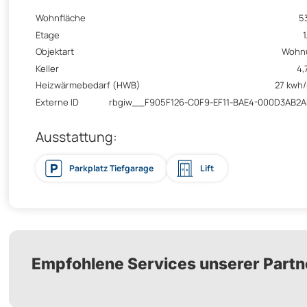
Wohnfläche
5
Etage
1
Objektart
Wohn
Keller
4,
Heizwärmebedarf (HWB)
27 kwh
Externe ID
rbgiw__F905F126-C0F9-EF11-BAE4-000D3AB2
Ausstattung:
Parkplatz Tiefgarage
Lift
Empfohlene Services unserer Partn