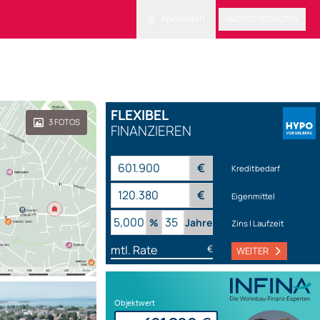
Anmelden
ANZEIGE SCHALTEN
FLEXIBEL
3
FOTOS
FINANZIEREN
€
Kreditbedarf
€
Eigenmittel
%
Jahre
Zins | Laufzeit
mtl. Rate
€
WEITER