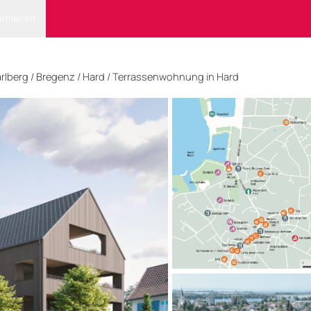
ormieren
rlberg
/
Bregenz
/ Hard
/
Terrassenwohnung in Hard