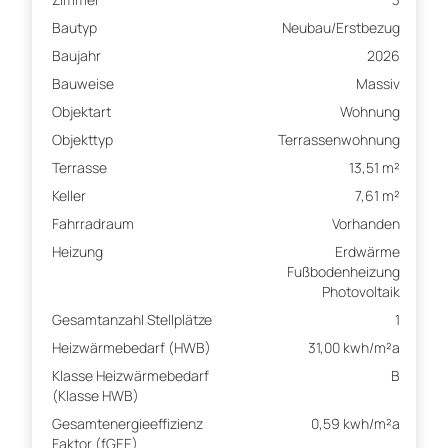
Bautyp
Neubau/Erstbezug
Baujahr
2026
Bauweise
Massiv
Objektart
Wohnung
Objekttyp
Terrassenwohnung
Terrasse
13,51 m²
Keller
7,61 m²
Fahrradraum
Vorhanden
Heizung
Erdwärme
Fußbodenheizung
Photovoltaik
Gesamtanzahl Stellplätze
1
Heizwärmebedarf (HWB)
31,00 kwh/m²a
Klasse Heizwärmebedarf
B
(Klasse HWB)
Gesamtenergieeffizienz
0,59 kwh/m²a
Faktor (fGEE)