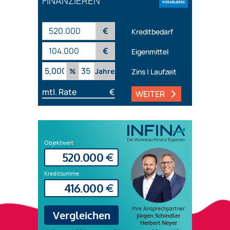
FINANZIEREN
€
Kreditbedarf
€
Eigenmittel
%
Jahre
Zins | Laufzeit
mtl. Rate
€
WEITER