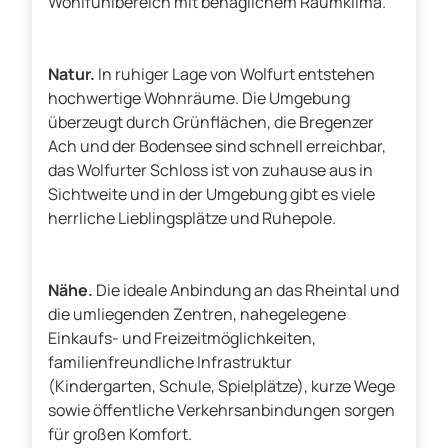
Wohlfühlbereich mit behaglichem Raumklima.
Natur.
In ruhiger Lage von Wolfurt entstehen
hochwertige Wohnräume. Die Umgebung
überzeugt durch Grünflächen, die Bregenzer
Ach und der Bodensee sind schnell erreichbar,
das Wolfurter Schloss ist von zuhause aus in
Sichtweite und in der Umgebung gibt es viele
herrliche Lieblingsplätze und Ruhepole.
Nähe.
Die ideale Anbindung an das Rheintal und
die umliegenden Zentren, nahegelegene
Einkaufs- und Freizeitmöglichkeiten,
familienfreundliche Infrastruktur
(Kindergarten, Schule, Spielplätze), kurze Wege
sowie öffentliche Verkehrsanbindungen sorgen
für großen Komfort.