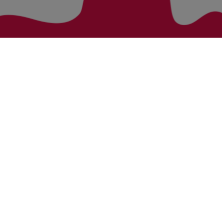
Zurück zur Übersicht
Bezirke
Kategorien
Bludenz
Vorarlberg Alle Wohnung
Feldkirch
Vorarlberg Alle Haus
Dornbirn
Vorarlberg Alle Grundstück
Bregenz
Vorarlberg Alle Gewerbliche Immobilie