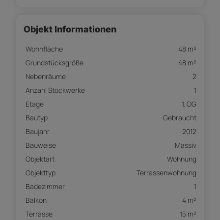
Objekt Informationen
Wohnfläche
48 m²
Grundstücksgröße
48 m²
Nebenräume
2
Anzahl Stockwerke
1
Etage
1. OG
Bautyp
Gebraucht
Baujahr
2012
Bauweise
Massiv
Objektart
Wohnung
Objekttyp
Terrassenwohnung
Badezimmer
1
Balkon
4 m²
Terrasse
15 m²