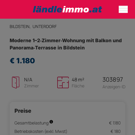
BILDSTEIN,
UNTERDORF
Moderne 1–2‑Zimmer‑Wohnung mit Balkon und
Panorama‑Terrasse in Bildstein
€ 1.180
303897
N/A
48 m²
Zimmer
Fläche
Anzeigen-ID
Preise
Gesamtbelastung
€ 1.180
Betriebskosten (exkl. Mwst)
€ 180