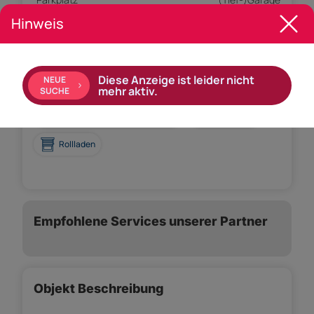
Hinweis
Ausstattung:
Einbauküche
Boden: Dielen
Diese Anzeige ist leider nicht
NEUE
Bad mit: Badewanne, Dusche, Fenster
mehr aktiv.
SUCHE
Ausrichtung Balkon: Südosten
Gäste-WC
Rollladen
Empfohlene Services unserer Partner
Objekt Beschreibung