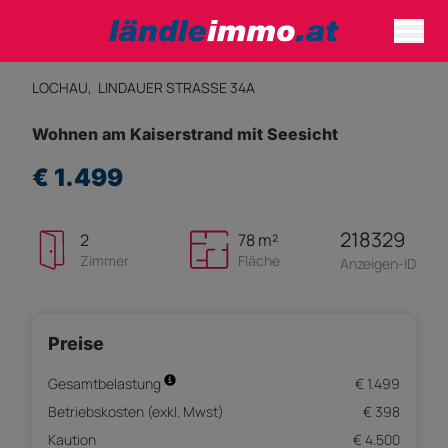
LOCHAU,
LINDAUER STRASSE 34A
Wohnen am Kaiserstrand mit Seesicht
€ 1.499
218329
2
78 m²
Zimmer
Fläche
Anzeigen-ID
Preise
Gesamtbelastung
€ 1.499
Betriebskosten (exkl. Mwst)
€ 398
Kaution
€ 4.500