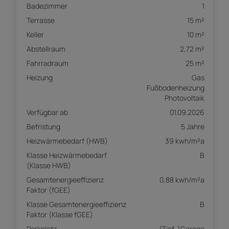
Badezimmer
1
Terrasse
15 m²
Keller
10 m²
Abstellraum
2,72 m²
Fahrradraum
25 m²
Heizung
Gas
Fußbodenheizung
Photovoltaik
Verfügbar ab
01.09.2026
Befristung
5 Jahre
Heizwärmebedarf (HWB)
39 kwh/m²a
Klasse Heizwärmebedarf
B
(Klasse HWB)
Gesamtenergieeffizienz
0,88 kwh/m²a
Faktor (fGEE)
Klasse Gesamtenergieeffizienz
B
Faktor (Klasse fGEE)
Parkplatz
(Tief-)Garage