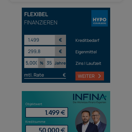
FLEXIBEL
FINANZIEREN
€
Kreditbedarf
€
Eigenmittel
%
Jahre
Zins | Laufzeit
mtl. Rate
€
WEITER