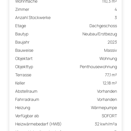
Wohnfläche
110,3 m²
Zimmer
4
Anzahl Stockwerke
3
Etage
Dachgeschoss
Bautyp
Neubau/Erstbezug
Baujahr
2023
Bauweise
Massiv
Objektart
Wohnung
Objekttyp
Penthousewohnung
Terrasse
77,1 m²
Keller
12,18 m²
Abstellraum
Vorhanden
Fahrradraum
Vorhanden
Heizung
Wärmepumpe
Verfügbar ab
SOFORT
Heizwärmebedarf (HWB)
32 kwh/m²a