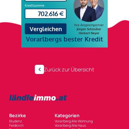
Zurück zur Übersicht
Bezirke
Kategorien
Bludenz
Vorarlberg Alle Wohnung
Feldkirch
Vorarlberg Alle Haus