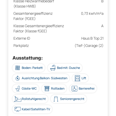
Klasse Heizwärmebedarf
B
(Klasse HWB)
Gesamtenergieeffizienz
0,73 kwh/m²a
Faktor (fGEE)
Klasse Gesamtenergieeffizienz
A
Faktor (Klasse fGEE)
Externe ID
Haus B Top 21
Parkplatz
(Tief-)Garage (2)
Ausstattung:
Boden: Parkett
Bad mit: Dusche
Ausrichtung Balkon: Südwesten
Lift
Gäste-WC
Rollladen
Barrierefrei
Rollstuhlgerecht
Seniorengerecht
Kabel/Satelliten-TV