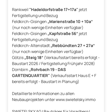
Rankweil
"Hadeldorfstraße 17+17a"
jetzt
Fertigstellung und Bezug
Feldkirch-Gisingen
„Marienstraße 10 + 10a“
(nur noch wenige Einheiten verfügbar)
Feldkirch-Gisingen
„Kapfstraße 56“
jetzt
Fertigstellung und Bezug
Feldkirch-Altenstadt
„Rebbündten 27 + 27a“
(nur noch wenige Einheiten verfügbar)
Götzis
„Steig 18“
(Verkaufsstart bereits erfolgt -
Baustart 2026 / Fertigstellung Frühjahr 2028)
Dornbirn
„Rohrbach 19 - DAS
GARTENQUARTIER"
(Verkaufsstart Haus E + F
bereits erfolgt - Baustart in Planung)
Detaillierte Informationen zu allen
Neubauprojekten unter www.swietelsky.immo
SWIETELSKY AG | Bauträger für Vorarlberg |