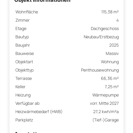
Wohnfläche
115,38 m²
Zimmer
4
Etage
Dachgeschoss
Bautyp
Neubau/Erstbezug
Baujahr
2025
Bauweise
Massiv
Objektart
Wohnung
Objekttyp
Penthousewohnung
Terrasse
66,36 m²
Keller
7,25 m²
Heizung
Wärmepumpe
Verfügbar ab
vorr. Mitte 2027
Heizwärmebedarf (HWB)
27,2 kwh/m²a
Parkplatz
(Tief-)Garage