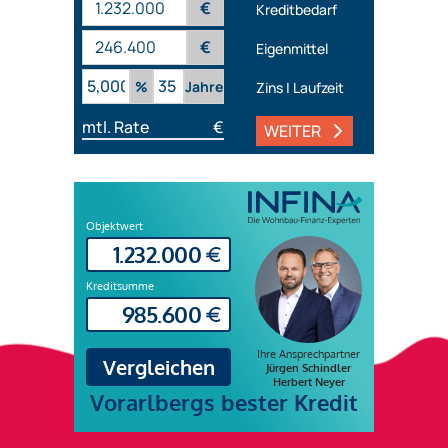
€
Kreditbedarf
€
Eigenmittel
%
Jahre
Zins | Laufzeit
mtl. Rate
€
WEITER