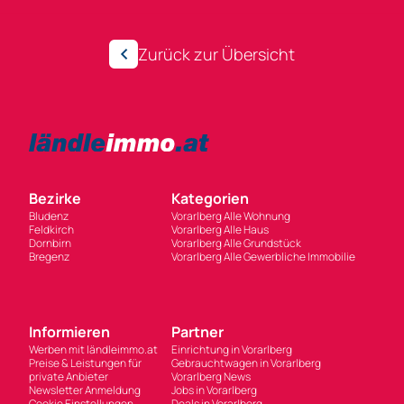
Zurück zur Übersicht
Bezirke
Kategorien
Bludenz
Vorarlberg Alle Wohnung
Feldkirch
Vorarlberg Alle Haus
Dornbirn
Vorarlberg Alle Grundstück
Bregenz
Vorarlberg Alle Gewerbliche Immobilie
Informieren
Partner
Werben mit ländleimmo.at
Einrichtung in Vorarlberg
Preise & Leistungen für
Gebrauchtwagen in Vorarlberg
private Anbieter
Vorarlberg News
Newsletter Anmeldung
Jobs in Vorarlberg
Cookie Einstellungen
Deals in Vorarlberg