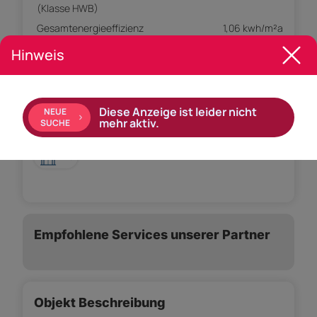
(Klasse HWB)
Gesamtenergieeffizienz
1,06 kwh/m²a
Faktor (fGEE)
Hinweis
Klasse Gesamtenergieeffizienz
1.06
Faktor (Klasse fGEE)
Externe ID
raumgut_raumgut-480
Diese Anzeige ist leider nicht
NEUE
mehr aktiv.
SUCHE
Ausstattung:
Lift
Empfohlene Services unserer Partner
Objekt Beschreibung