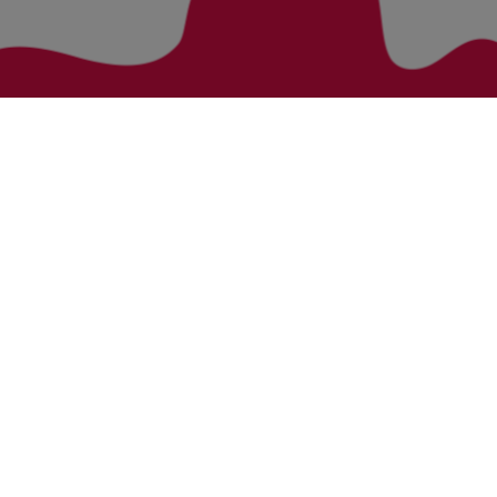
Zurück zur Übersicht
Bezirke
Kategorien
Bludenz
Vorarlberg Alle Wohnung
Feldkirch
Vorarlberg Alle Haus
Dornbirn
Vorarlberg Alle Grundstück
Bregenz
Vorarlberg Alle Gewerbliche Immobilie