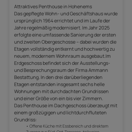
Attraktives Penthouse in Hohenems
Das gepflegte Wohn- und Geschäftshaus wurde
ursprünglich 1964 errichtet und im Laufe der
Jahre regelmäßig modernisiert. Im Jahr 2025
erfolgte eine umfassende Sanierung der ersten
und zweiten Obergeschosse – dabei wurden die
Etagen vollständig entkernt und hochwertig zu
neuem, modernem Wohnraum ausgebaut.Im
Erdgeschoss befindet sich der Ausstellungs-
und Besprechungsraum der Firma Ammann
Bestattung. In den drei darüberliegenden
Etagen entstanden insgesamt sechs helle
Wohnungen mit durchdachten Grundrissen
und einer Größe von ein bis vier Zimmern.
Das Penthouse im Dachgeschoss überzeugt mit
einem großzügigen und lichtdurchfluteten
Grundriss:
Offene Küche mit Essbereich und direktem
Zugang zur Süd-Ost-Terrasse, teilweise