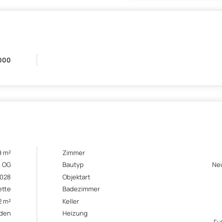
.000
9 m²
Zimmer
. OG
Bautyp
Ne
028
Objektart
ette
Badezimmer
2 m²
Keller
den
Heizung