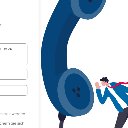
e
mittelt werden.
chern Sie sich