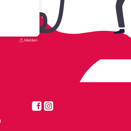
Melden
g