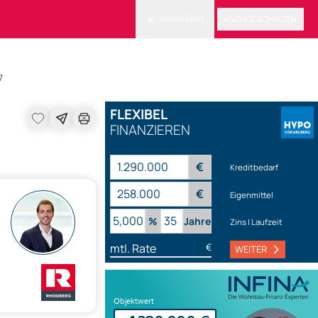
Anmelden
ANZEIGE SCHALTEN
7
FLEXIBEL
FINANZIEREN
€
Kreditbedarf
€
Eigenmittel
%
Jahre
Zins | Laufzeit
mtl. Rate
€
WEITER