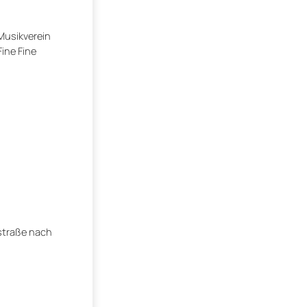
 Musikverein
ine Fine
straße nach