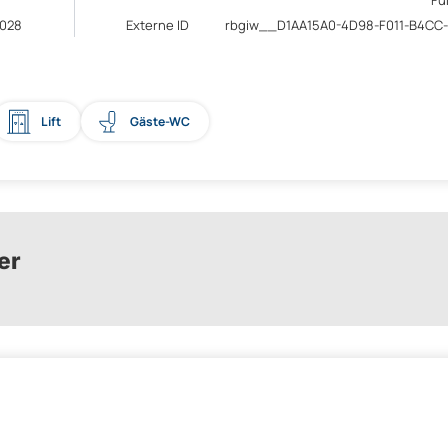
Fu
028
Externe ID
rbgiw__D1AA15A0-4D98-F011-B4CC
Lift
Gäste-WC
er