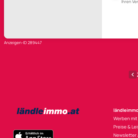
Ihren V
Anzeigen-ID 289447
ländleimmo
Werben mit
Preise & Le
Newsletter