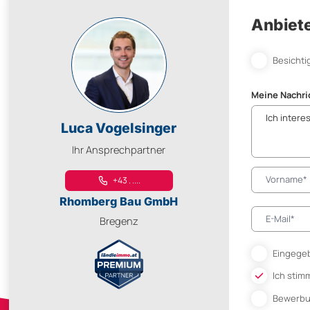
Anbiete
Besichti
Meine Nachri
Luca Vogelsinger
Ihr Ansprechpartner
+43 . ....
Rhomberg Bau GmbH
Bregenz
Eingegeb
Ich stim
Bewerb