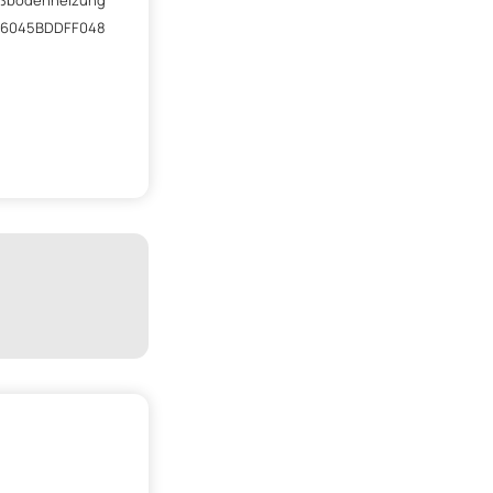
ßbodenheizung
-6045BDDFF048