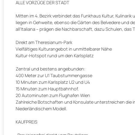
ALLE VORZÜGE DER STADT
Mitten im 4. Bezirk verbindet das Funkhaus Kultur, Kulinari
liegen in Gehweite, ebenso die Gärten des Belvedere und d
all’Italiana – prägen die Nachbarschaft, dazu Schulen, das
Direkt am Theresianum-Park
Vielfältiges Kulturangebot in unmittelbarer Nähe
Kultur-Hotspot rund um den Karlsplatz
Zentral und bestens angebunden:
400 Meter zur U1 Taubstummengasse
10 Minuten zum Karlsplatz U2 und U4
15 Minuten zum Hauptbahnhof.
20 Autominuten zum Flughafen Wien
Zahlreiche Botschaften und Konsulate unterstreichen die i
Niederländischem Modell.
KAUFPREIS