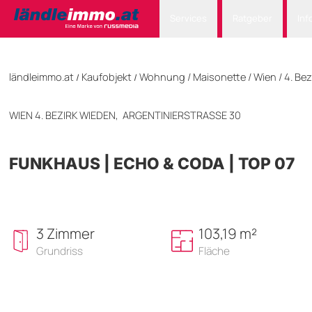
Services
Ratgeber
Inf
ländleimmo.at
Kaufobjekt
Wohnung
/
Maisonette
/
Wien
/
4. Be
/
/
WIEN 4. BEZIRK WIEDEN,
ARGENTINIERSTRASSE 30
FUNKHAUS | ECHO & CODA | TOP 07
3 Zimmer
103,19 m²
Grundriss
Fläche