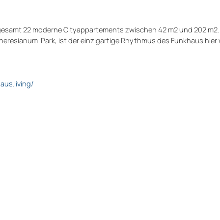
gesamt 22 moderne Cityappartements zwischen 42 m2 und 202 m2. 
Theresianum-Park, ist der einzigartige Rhythmus des Funkhaus hier w
aus.living/