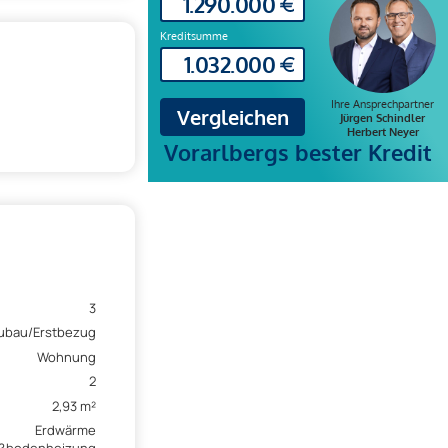
3
ubau/Erstbezug
Wohnung
2
2,93 m²
Erdwärme