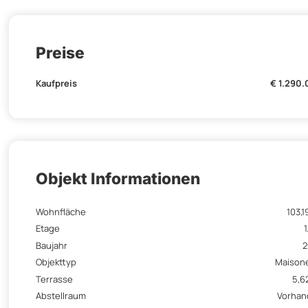
Preise
Kaufpreis
€ 1.290
Objekt Informationen
Wohnfläche
103,1
Etage
1
Baujahr
2
Objekttyp
Maison
Terrasse
5,6
Abstellraum
Vorhan