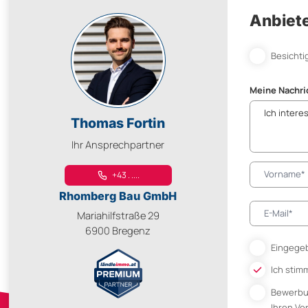
Anbiete
Besichti
Meine Nachri
Thomas Fortin
Ihr Ansprechpartner
+43 . ....
Rhomberg Bau GmbH
Mariahilfstraße 29
6900 Bregenz
Eingegeb
Ich stim
Bewerb
Ihren V