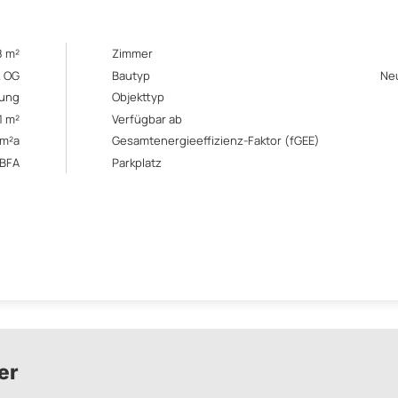
8 m²
Zimmer
. OG
Bautyp
Ne
ung
Objekttyp
,1 m²
Verfügbar ab
/m²a
Gesamtenergieeffizienz-Faktor (fGEE)
ABFA
Parkplatz
er