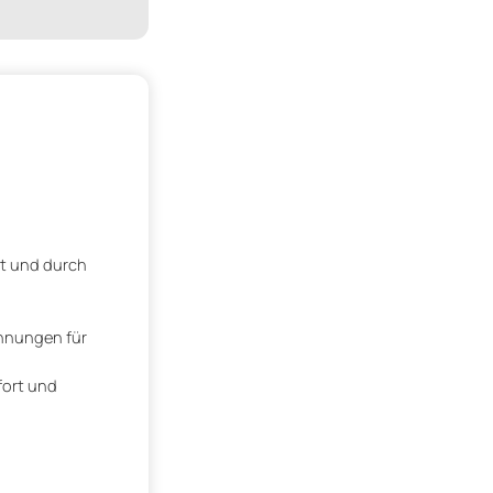
et und durch
hnungen für
fort und