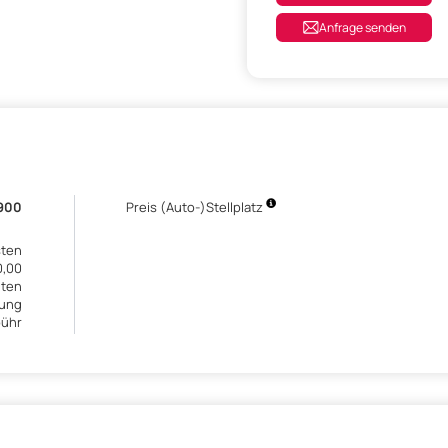
Anfrage senden
.900
Preis (Auto-)Stellplatz
sten
0,00
lten
bung
bühr