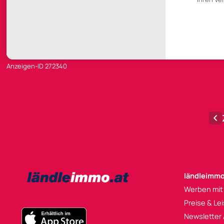
Anzeigen-ID 272340
ländleimmo
Werben mit
Preise & Le
Newsletter