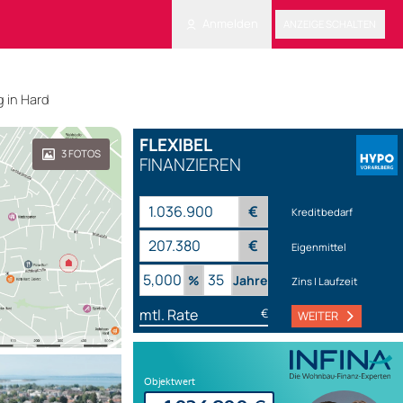
Anmelden
ANZEIGE SCHALTEN
 in Hard
FLEXIBEL
3
FOTOS
FINANZIEREN
€
Kreditbedarf
€
Eigenmittel
%
Jahre
Zins | Laufzeit
mtl. Rate
€
WEITER