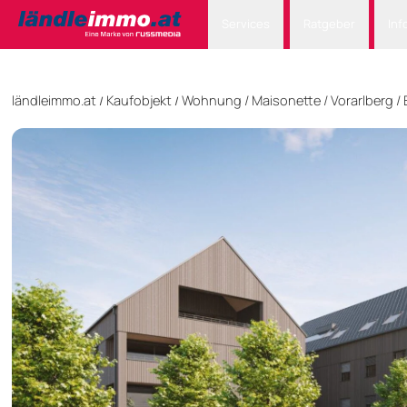
Services
Ratgeber
Inf
ländleimmo.at
Kaufobjekt
Wohnung
/
Maisonette
/
Vorarlberg
/
/
/