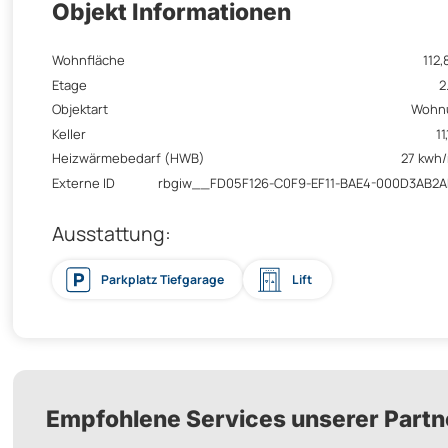
Objekt Informationen
Wohnfläche
112,
Etage
2
Objektart
Wohn
Keller
11
Heizwärmebedarf (HWB)
27 kwh
Externe ID
rbgiw__FD05F126-C0F9-EF11-BAE4-000D3AB2
Ausstattung:
Parkplatz Tiefgarage
Lift
Empfohlene Services unserer Partn