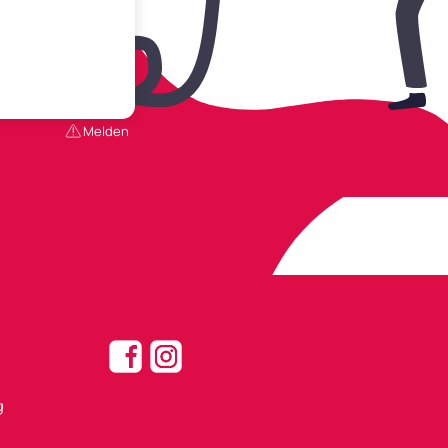
Melden
g