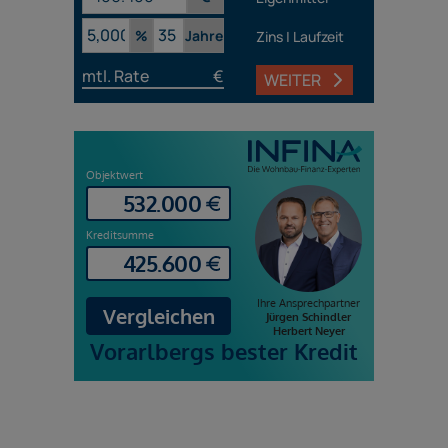
%
Jahre
Zins | Laufzeit
mtl. Rate
€
WEITER