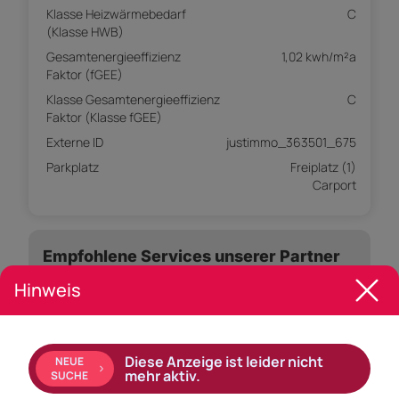
Klasse Heizwärmebedarf
C
(Klasse HWB)
Gesamtenergieeffizienz
1,02 kwh/m²a
Faktor (fGEE)
Klasse Gesamtenergieeffizienz
C
Faktor (Klasse fGEE)
Externe ID
justimmo_363501_675
Parkplatz
Freiplatz (1)
Carport
Empfohlene Services unserer Partner
Hinweis
Objekt Beschreibung
Diese Anzeige ist leider nicht
NEUE
mehr aktiv.
SUCHE
Andelsbuch | Wohnen auf zwei Ebenen mit
beeindruckendem Panorama