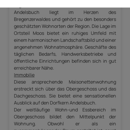
Lage
Andelsbuch liegt im Herzen des
Bregenzerwaldes und gehört zu den besonders
geschätzten Wohnorten der Region. Die Lage im
Ortsteil Moos bietet ein ruhiges Umfeld mit
einem harmonischen Landschaftsbild und einer
angenehmen Wohnatmosphäre. Geschäfte des
täglichen Bedarfs, Handwerksbetriebe und
öffentliche Einrichtungen befinden sich in gut
erreichbarer Nähe.
Immobilie
Diese ansprechende Maisonettenwohnung
erstreckt sich über das Obergeschoss und das
Dachgeschoss. Sie bietet eine sensationellen
Ausblick auf den Dorfkern Andelsbuch.
Der weitläufige Wohn-und Essbereich im
Obergeschoss bildet den Mittelpunkt der
Wohnung. Obwohl er als ein