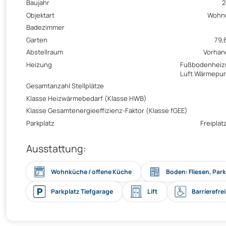
Baujahr
2
Objektart
Wohn
Badezimmer
Garten
79,
Abstellraum
Vorhan
Heizung
Fußbodenheiz
Luft Wärmepu
Gesamtanzahl Stellplätze
Klasse Heizwärmebedarf (Klasse HWB)
Klasse Gesamtenergieeffizienz-Faktor (Klasse fGEE)
Parkplatz
Freiplatz
Ausstattung:
Wohnküche / offene Küche
Boden: Fliesen, Park
Parkplatz Tiefgarage
Lift
Barrierefrei