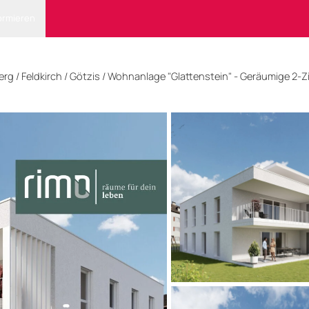
ormieren
erg
/
Feldkirch
/ Götzis
/
Wohnanlage "Glattenstein" - Geräumige 2-