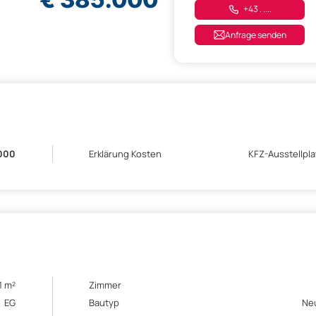
+43 . ....
Anfrage senden
000
Erklärung Kosten
KFZ-Ausstellpla
1 m²
Zimmer
EG
Bautyp
Ne