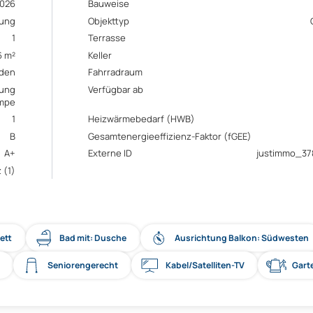
026
Bauweise
ung
Objekttyp
1
Terrasse
6 m²
Keller
den
Fahrradraum
ung
Verfügbar ab
mpe
1
Heizwärmebedarf (HWB)
B
Gesamtenergieeffizienz-Faktor (fGEE)
A+
Externe ID
justimmo_3
 (1)
ett
Bad mit: Dusche
Ausrichtung Balkon: Südwesten
Seniorengerecht
Kabel/Satelliten-TV
Gart