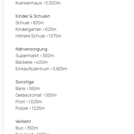
Krankenhaus <5.000m
Kinder & Schulen
Schule <825m
Kindergarten <625m
Höhere Schule <1.075m
Nahversorgung
Supermarkt <300m
Bäckerei <400m
Einkaufszentrum <5.825m
Sonstige
Bank <550m
Geldautomat <550m
Post <1.025m
Polizei <1.025m
Verkehr
Bus <350m