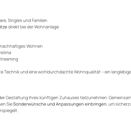
re, Singles und Familien
ätze
direkt bei der Wohnanlage
 nachhaltiges Wohnen
nklima
 Streaming
te Technik und eine wohldurchdachte Wohnqualität – ein langlebi
an der Gestaltung Ihres künftigen Zuhauses teilzunehmen. Gemeinsa
en Sie
Sonderwünsche und Anpassungen einbringen,
um sicherzu
rspiegelt.