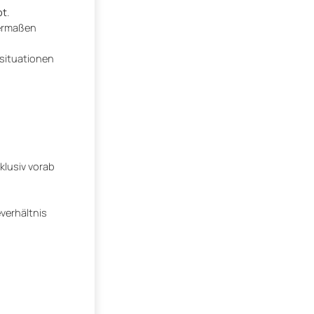
pt
.
hermaßen
situationen
klusiv vorab
everhältnis