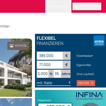
Anmelden
ANZEIGE SCHALTEN
Zimmer-
FLEXIBEL
FINANZIEREN
10
FOTOS
€
Kreditbedarf
€
Eigenmittel
%
Jahre
Zins | Laufzeit
mtl. Rate
€
WEITER