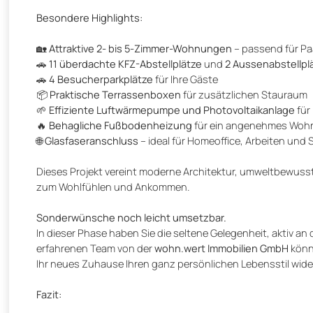
Besondere Highlights:
🏡
Attraktive 2- bis 5-Zimmer-Wohnungen
– passend für Paa
🚗
11 überdachte KFZ-Abstellplätze
und
2 Aussenabstellpl
🚗
4 Besucherparkplätze
für Ihre Gäste
📦
Praktische Terrassenboxen
für zusätzlichen Stauraum
🌱
Effiziente Luftwärmepumpe und Photovoltaikanlage
für
🔥
Behagliche Fußbodenheizung
für ein angenehmes Woh
🌐
Glasfaseranschluss
– ideal für Homeoffice, Arbeiten und
Dieses Projekt vereint moderne Architektur, umweltbewuss
zum Wohlfühlen und Ankommen.
Sonderwünsche noch leicht umsetzbar.
In dieser Phase haben Sie die seltene Gelegenheit, aktiv 
erfahrenen Team von der
wohn.wert Immobilien GmbH
könn
Ihr neues Zuhause Ihren ganz persönlichen Lebensstil wide
Fazit: