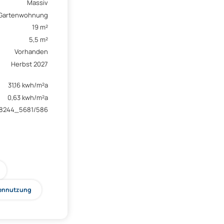
Massiv
Gartenwohnung
19 m²
5,5 m²
Vorhanden
Herbst 2027
31,16 kwh/m²a
0,63 kwh/m²a
78244_5681/586
ennutzung