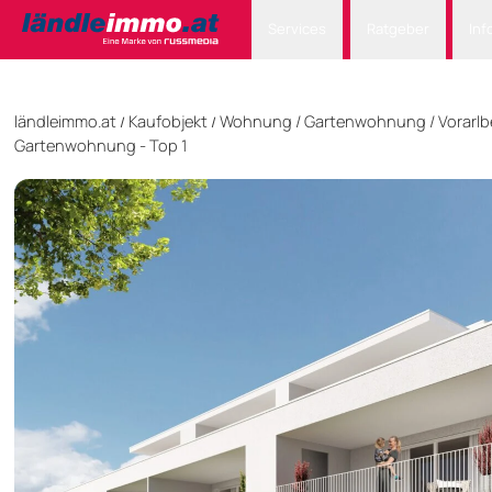
Services
Ratgeber
Inf
ländleimmo.at
Kaufobjekt
Wohnung
/
Gartenwohnung
/
Vorarlb
/
/
Gartenwohnung - Top 1