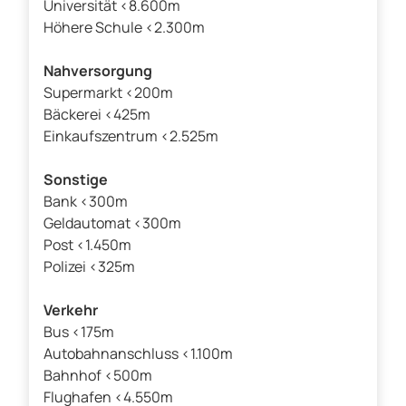
Universität <8.600m
Höhere Schule <2.300m
Nahversorgung
Supermarkt <200m
Bäckerei <425m
Einkaufszentrum <2.525m
Sonstige
Bank <300m
Geldautomat <300m
Post <1.450m
Polizei <325m
Verkehr
Bus <175m
Autobahnanschluss <1.100m
Bahnhof <500m
Flughafen <4.550m