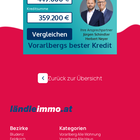
Zurück zur Übersicht
Bezirke
Kategorien
Bludenz
Vorarlberg Alle Wohnung
Feldkirch
Vorarlberg Alle Haus