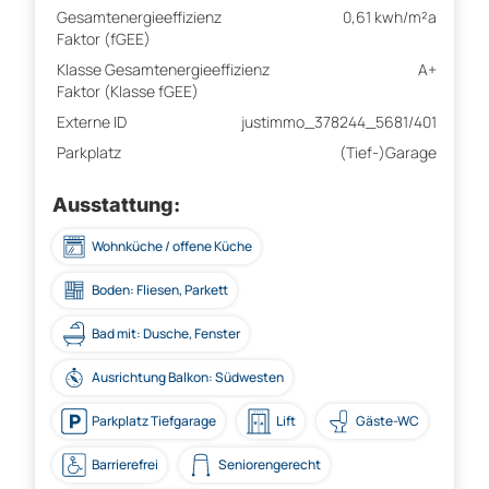
Gesamtenergieeffizienz
0,61 kwh/m²a
Faktor (fGEE)
Klasse Gesamtenergieeffizienz
A+
Faktor (Klasse fGEE)
Externe ID
justimmo_378244_5681/401
Parkplatz
(Tief-)Garage
Ausstattung:
Wohnküche / offene Küche
Boden: Fliesen, Parkett
Bad mit: Dusche, Fenster
Ausrichtung Balkon: Südwesten
Parkplatz Tiefgarage
Lift
Gäste-WC
Barrierefrei
Seniorengerecht