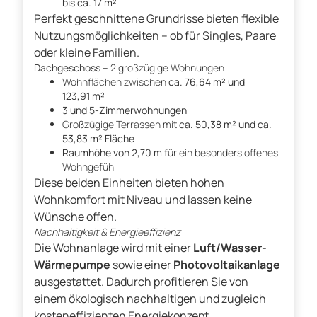
bis ca. 17 m²
Perfekt geschnittene Grundrisse bieten flexible
Nutzungsmöglichkeiten – ob für Singles, Paare
oder kleine Familien.
Dachgeschoss
– 2 großzügige Wohnungen
Wohnflächen zwischen
ca. 76,64 m² und
123,91 m²
3 und 5-Zimmerwohnungen
Großzügige Terrassen mit
ca. 50,38 m² und ca.
53,83 m² Fläche
Raumhöhe von 2,70 m
für ein besonders offenes
Wohngefühl
Diese beiden Einheiten bieten hohen
Wohnkomfort mit Niveau und lassen keine
Wünsche offen.
Nachhaltigkeit & Energieeffizienz
Die Wohnanlage wird mit einer
Luft/Wasser-
Wärmepumpe
sowie einer
Photovoltaikanlage
ausgestattet. Dadurch profitieren Sie von
einem ökologisch nachhaltigen und zugleich
kosteneffizienten Energiekonzept.