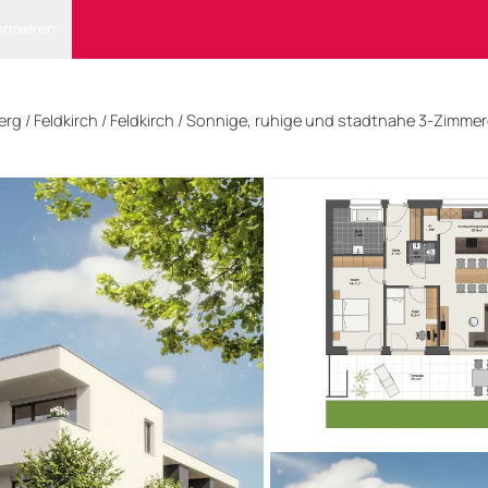
ormieren
erg
/
Feldkirch
/ Feldkirch
/
Sonnige, ruhige und stadtnahe 3-Zimm