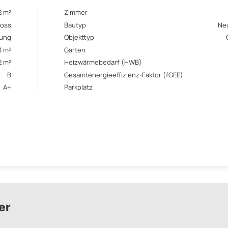
2 m²
Zimmer
hoss
Bautyp
Ne
ung
Objekttyp
3 m²
Garten
2 m²
Heizwärmebedarf (HWB)
B
Gesamtenergieeffizienz-Faktor (fGEE)
A+
Parkplatz
er