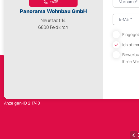
+435. ....
Panorama Wohnbau GmbH
Neustadt 14
6800 Feldkirch
Eingegeb
Ich stim
Bewerb
Ihren V
Anzeigen-ID 211740