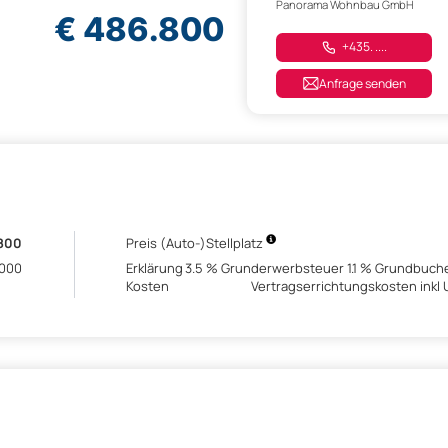
Panorama Wohnbau GmbH
€ 486.800
+435. ....
Anfrage senden
800
Preis (Auto-)Stellplatz
.000
Erklärung
3.5 % Grunderwerbsteuer 1.1 % Grundbuche
Kosten
Vertragserrichtungskosten inkl