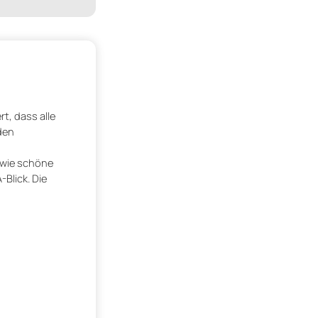
t, dass alle
den
owie schöne
Blick. Die