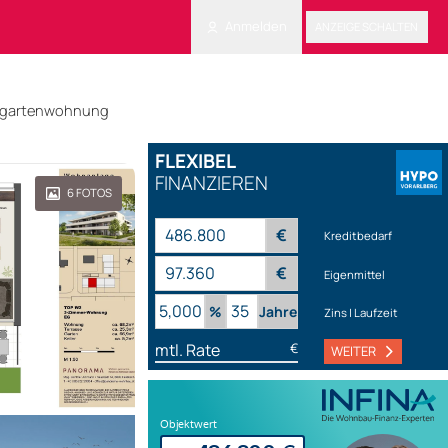
Anmelden
ANZEIGE SCHALTEN
ergartenwohnung
FLEXIBEL
FINANZIEREN
6
FOTOS
€
Kreditbedarf
€
Eigenmittel
%
Jahre
Zins | Laufzeit
mtl. Rate
€
WEITER