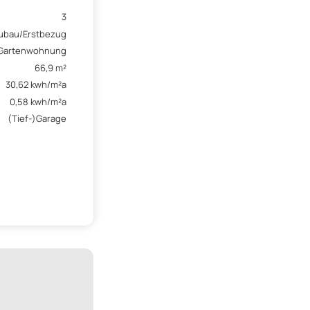
3
ubau/Erstbezug
Gartenwohnung
66,9 m²
30,62 kwh/m²a
0,58 kwh/m²a
(Tief-)Garage