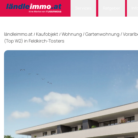
Services
Ratgeber
Inf
ländleimmo.at
Kaufobjekt
Wohnung
/
Gartenwohnung
/
Vorarlb
/
/
(Top W2) in Feldkirch-Tosters