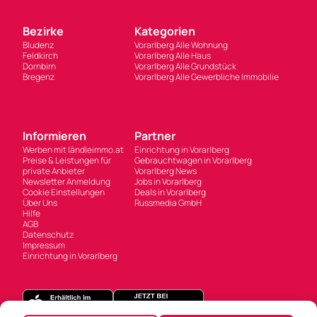
Bezirke
Kategorien
Bludenz
Vorarlberg Alle Wohnung
Feldkirch
Vorarlberg Alle Haus
Dornbirn
Vorarlberg Alle Grundstück
Bregenz
Vorarlberg Alle Gewerbliche Immobilie
Informieren
Partner
Werben mit ländleimmo.at
Einrichtung in Vorarlberg
Preise & Leistungen für
Gebrauchtwagen in Vorarlberg
private Anbieter
Vorarlberg News
Newsletter Anmeldung
Jobs in Vorarlberg
Cookie Einstellungen
Deals in Vorarlberg
Über Uns
Russmedia GmbH
Hilfe
AGB
Datenschutz
Impressum
Einrichtung in Vorarlberg