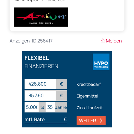
Anzeigen-ID 256417
Melden
FLEXIBEL
FINANZIEREN
€
Kreditbedarf
€
Eigenmittel
%
Jahre
Zins | Laufzeit
mtl. Rate
€
WEITER