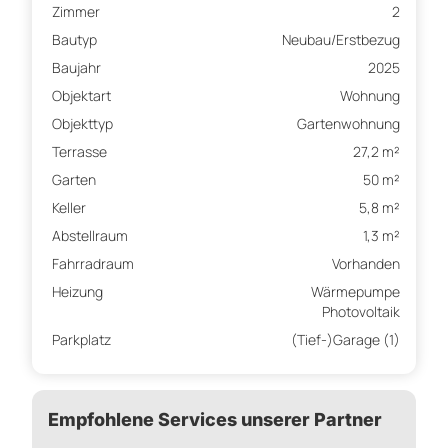
Zimmer
2
Bautyp
Neubau/Erstbezug
Baujahr
2025
Objektart
Wohnung
Objekttyp
Gartenwohnung
Terrasse
27,2 m²
Garten
50 m²
Keller
5,8 m²
Abstellraum
1,3 m²
Fahrradraum
Vorhanden
Heizung
Wärmepumpe
Photovoltaik
Parkplatz
(Tief-)Garage (1)
Empfohlene Services unserer Partner