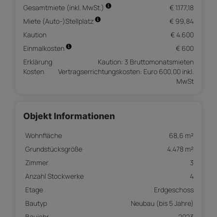
Gesamtmiete (inkl. MwSt.)
€ 1.177,18
Miete (Auto-)Stellplatz
€ 99,84
Kaution
€ 4.600
Einmalkosten
€ 600
Erklärung
Kaution: 3 Bruttomonatsmieten
Kosten
Vertragserrichtungskosten: Euro 600,00 inkl.
MwSt
Objekt Informationen
Wohnfläche
68,6 m²
Grundstücksgröße
4.478 m²
Zimmer
3
Anzahl Stockwerke
4
Etage
Erdgeschoss
Bautyp
Neubau (bis 5 Jahre)
Baujahr
2023