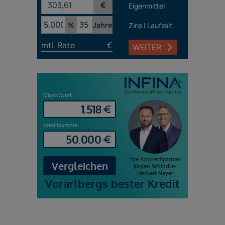
€
Eigenmittel
%
Jahre
Zins | Laufzeit
mtl. Rate
€
WEITER