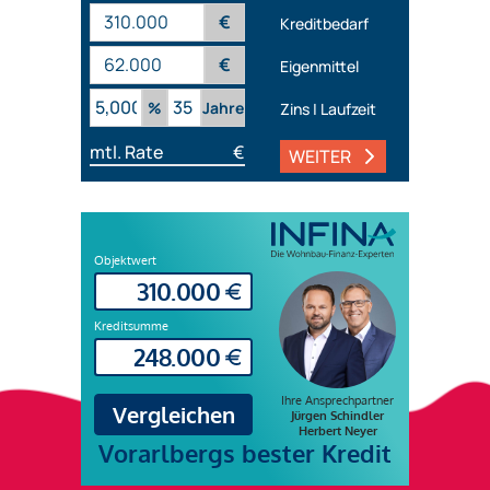
€
Kreditbedarf
€
Eigenmittel
%
Jahre
Zins | Laufzeit
mtl. Rate
€
WEITER