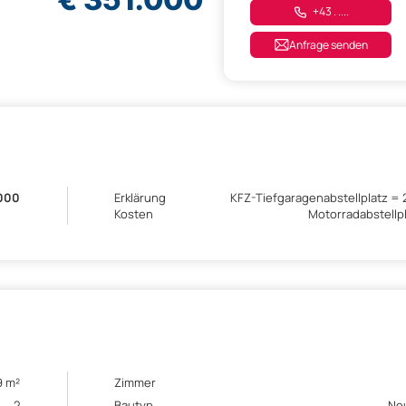
+43 . ....
Anfrage senden
.000
Erklärung
KFZ-Tiefgaragenabstellplatz = 
Kosten
Motorradabstellp
9 m²
Zimmer
2
Bautyp
Ne