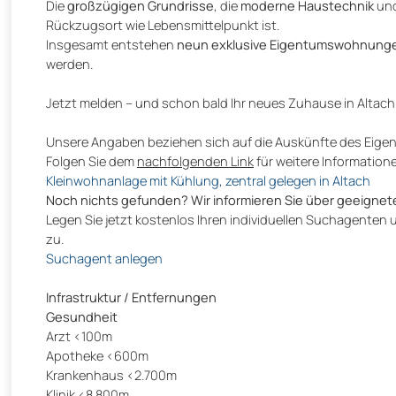
Die
großzügigen Grundrisse
, die
moderne Haustechnik
und
Rückzugsort wie Lebensmittelpunkt ist.
Insgesamt entstehen
neun exklusive Eigentumswohnung
werden.
Jetzt melden – und schon bald Ihr neues Zuhause in Altac
Unsere Angaben beziehen sich auf die Auskünfte des Eige
Folgen Sie dem
nachfolgenden Link
für weitere Information
Kleinwohnanlage mit Kühlung, zentral gelegen in Altach
Noch nichts gefunden? Wir informieren Sie über geeignet
Legen Sie jetzt kostenlos Ihren individuellen Suchagenten 
zu.
Suchagent anlegen
Infrastruktur / Entfernungen
Gesundheit
Arzt <100m
Apotheke <600m
Krankenhaus <2.700m
Klinik <8.800m