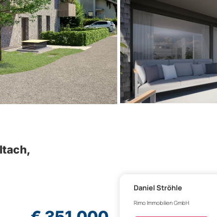
tach,
Daniel Ströhle
Rimo Immobilien GmbH
€ 351.000