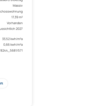
Massiv
schosswohnung
17,39 m²
Vorhanden
ussichtlich 2027
33,52 kwh/m²a
0,66 kwh/m²a
78244_5681/571
ift