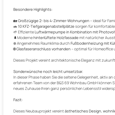
Besondere Highlights:
🏡
Großzügige 2- bis 4-Zimmer-Wohnungen
– ideal für Fam
🚗
10 KFZ-Tiefgaragenabstellplätze
sorgen für komfortable
🌱 Effiziente
Luftwärmepumpe in Kombination mit Photovol
🌲Moderne
hinterlüftete Holzfassade
mit natürlicher Auss
❄️ Angenehmes Raumklima durch
Fußbodenheizung mit Küh
🌐
Glasfaseranschluss vorhanden
– optimal für Homeoffice
Dieses Projekt vereint architektonische Eleganz mit zukun
Sonderwünsche noch leicht umsetzbar.
In dieser Phase haben Sie die seltene Gelegenheit, aktiv 
erfahrenen Team von der B&S 69 Wohnbau GmbH können Si
neues Zuhause Ihren ganz persönlichen Lebensstil widersp
Fazit:
Dieses Neubauprojekt vereint
ästhetisches Design
,
wohnli