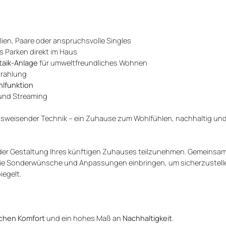
ilien, Paare oder anspruchsvolle Singles
s Parken direkt im Haus
taik-Anlage
für umweltfreundliches Wohnen
trahlung
lfunktion
 und Streaming
ftsweisender Technik – ein Zuhause zum Wohlfühlen, nachhaltig und
an der Gestaltung Ihres künftigen Zuhauses teilzunehmen. Gemeinsa
e Sonderwünsche und Anpassungen einbringen, um sicherzustellen
iegelt.
chen Komfort
und ein hohes Maß an
Nachhaltigkeit
.