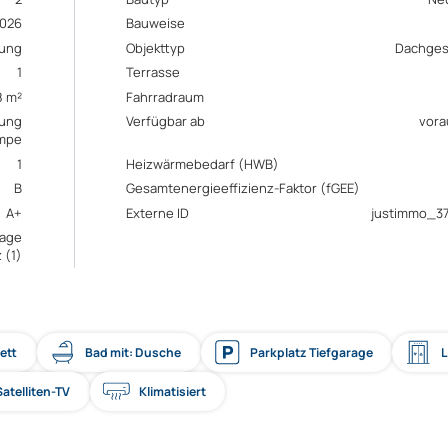
026
Bauweise
ung
Objekttyp
Dachge
1
Terrasse
8 m²
Fahrradraum
ung
Verfügbar ab
vora
mpe
1
Heizwärmebedarf (HWB)
B
Gesamtenergieeffizienz-Faktor (fGEE)
A+
Externe ID
justimmo_3
rage
 (1)
ett
Bad mit: Dusche
Parkplatz Tiefgarage
L
atelliten-TV
Klimatisiert