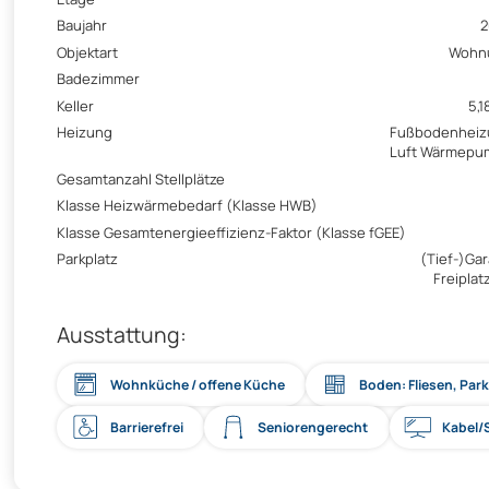
Baujahr
2
Objektart
Wohn
Badezimmer
Keller
5,1
Heizung
Fußbodenheiz
Luft Wärmepu
Gesamtanzahl Stellplätze
Klasse Heizwärmebedarf (Klasse HWB)
Klasse Gesamtenergieeffizienz-Faktor (Klasse fGEE)
Parkplatz
(Tief-)Ga
Freiplatz
Ausstattung:
Wohnküche / offene Küche
Boden: Fliesen, Park
Barrierefrei
Seniorengerecht
Kabel/S