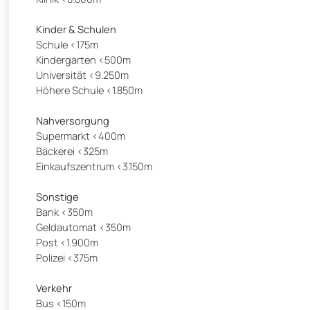
Kinder & Schulen
Schule <175m
Kindergarten <500m
Universität <9.250m
Höhere Schule <1.850m
Nahversorgung
Supermarkt <400m
Bäckerei <325m
Einkaufszentrum <3.150m
Sonstige
Bank <350m
Geldautomat <350m
Post <1.900m
Polizei <375m
Verkehr
Bus <150m