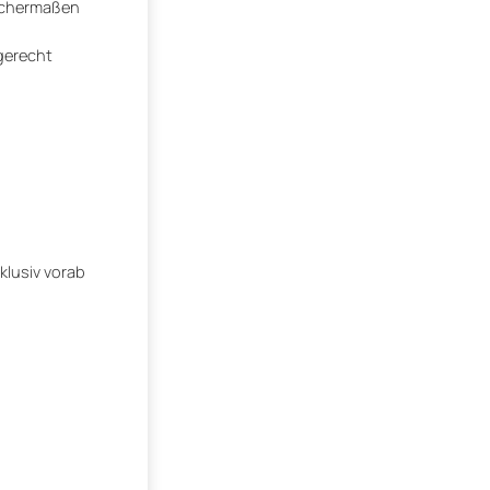
eichermaßen
erecht
klusiv vorab