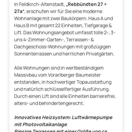
In Feldkirch-Altenstadt,
„Rebbündten 27 +
27a“
, erschufen wir für Sie eine moderne
Wohnanlage mit zwei Baukörpern. Haus A und
Haus B mit gesamt 22 Einheiten, Tiefgarage &
Lift. Das Wohnungsangebot umfasst tolle 2-, 3-
uns 4-Zimmer-Garten-, Terrassen- &
Dachgeschoss-Wohnungen mit großzügigen
Sonnenterrassen und herrlichen Privatgärten.
Alle Wohnungen sind in wertbeständigem
Massivbau vom Vorarlberger Baumeister
entstanden, in hochwertiger Topausstattung
und natürlich schlüsselfertiger Ausführung.
Durch einen Lift sind alle Einheiten barrierefrei,
alters- und behindertengerecht.
Innovatives Heizsystem: Luftwärmepumpe
mit Photovoltaikanlage
Riesige Terrassen mit einer Größe von ca.