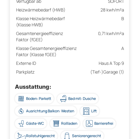
Verfügbar ab
SOFORT
Heizwärmebedarf (HWB)
28 kwh/m²a
Klasse Heizwärmebedarf
B
(Klasse HWB)
Gesamtenergieeffizienz
0,71 kwh/m²a
Faktor (fGEE)
Klasse Gesamtenergieeffizienz
A
Faktor (Klasse fGEE)
Externe ID
Haus A Top 9
Parkplatz
(Tief-)Garage (1)
Ausstattung:
Boden: Parkett
Bad mit: Dusche
Ausrichtung Balkon: Westen
Lift
Gäste-WC
Rollladen
Barrierefrei
Rollstuhlgerecht
Seniorengerecht