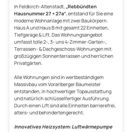
In Feldkirch-Altenstadt,
„Rebbündten
Hausnummer 27 + 27a“
, entstand für Sie eine
moderne Wohnanlage mit zwei Baukörpern.
Haus A und Haus B mit gesamt 22 Einheiten,
Tiefgarage & Lift. Das Wohnungsangebot
umfasst tolle 2-, 3- uns 4-Zimmer-Garten-,
Terrassen- & Dachgeschoss-Wohnungen mit
großzügigen Sonnenterrassen und herrlichen
Privatgärten.
Alle Wohnungen sind in wertbeständigem
Massivbau vom Vorarlberger Baumeister
entstanden, in hochwertiger Topausstattung
und natürlich schlüsselfertiger Ausführung.
Durch einen Lift sind alle Einheiten barrierefrei,
alters- und behindertengerecht.
Innovatives Heizsystem: Luftwärmepumpe