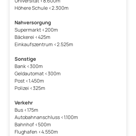
Universität <8.600m
Höhere Schule <2.300m
Nahversorgung
Supermarkt <200m
Bäckerei <425m
Einkaufszentrum <2.525m
Sonstige
Bank <300m
Geldautomat <300m
Post <1.450m
Polizei <325m
Verkehr
Bus <175m
Autobahnanschluss <1.100m
Bahnhof <500m
Flughafen <4.550m