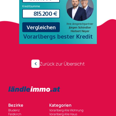
Zurück zur Übersicht
Bezirke
Kategorien
Bludenz
Vorarlberg Alle Wohnung
Feldkirch
Vorarlberg Alle Haus