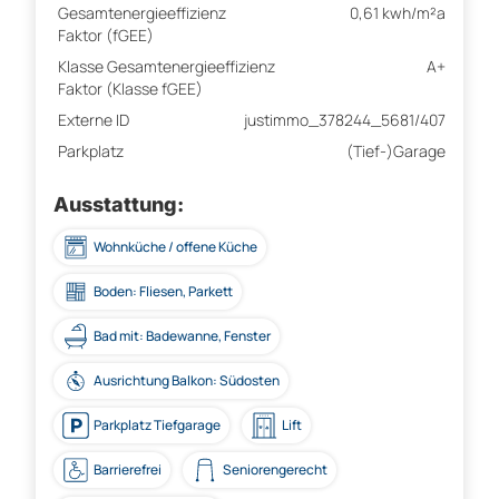
Gesamtenergieeffizienz
0,61 kwh/m²a
Faktor (fGEE)
Klasse Gesamtenergieeffizienz
A+
Faktor (Klasse fGEE)
Externe ID
justimmo_378244_5681/407
Parkplatz
(Tief-)Garage
Ausstattung:
Wohnküche / offene Küche
Boden: Fliesen, Parkett
Bad mit: Badewanne, Fenster
Ausrichtung Balkon: Südosten
Parkplatz Tiefgarage
Lift
Barrierefrei
Seniorengerecht