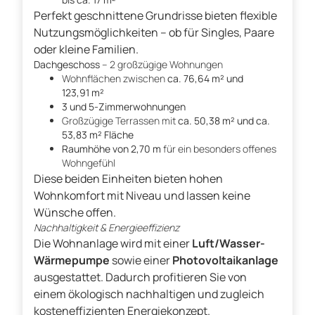
Perfekt geschnittene Grundrisse bieten flexible
Nutzungsmöglichkeiten – ob für Singles, Paare
oder kleine Familien.
Dachgeschoss
– 2 großzügige Wohnungen
Wohnflächen zwischen
ca. 76,64 m² und
123,91 m²
3 und 5-Zimmerwohnungen
Großzügige Terrassen mit
ca. 50,38 m² und ca.
53,83 m² Fläche
Raumhöhe von 2,70 m
für ein besonders offenes
Wohngefühl
Diese beiden Einheiten bieten hohen
Wohnkomfort mit Niveau und lassen keine
Wünsche offen.
Nachhaltigkeit & Energieeffizienz
Die Wohnanlage wird mit einer
Luft/Wasser-
Wärmepumpe
sowie einer
Photovoltaikanlage
ausgestattet. Dadurch profitieren Sie von
einem ökologisch nachhaltigen und zugleich
kosteneffizienten Energiekonzept.