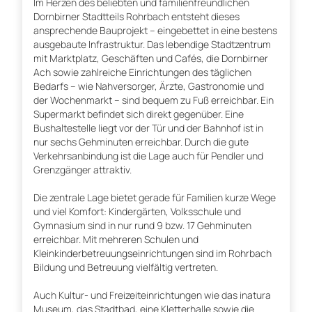
Im Herzen des beliebten und familienfreundlichen
Dornbirner Stadtteils Rohrbach entsteht dieses
ansprechende Bauprojekt – eingebettet in eine bestens
ausgebaute Infrastruktur. Das lebendige Stadtzentrum
mit Marktplatz, Geschäften und Cafés, die Dornbirner
Ach sowie zahlreiche Einrichtungen des täglichen
Bedarfs – wie Nahversorger, Ärzte, Gastronomie und
der Wochenmarkt – sind bequem zu Fuß erreichbar. Ein
Supermarkt befindet sich direkt gegenüber. Eine
Bushaltestelle liegt vor der Tür und der Bahnhof ist in
nur sechs Gehminuten erreichbar. Durch die gute
Verkehrsanbindung ist die Lage auch für Pendler und
Grenzgänger attraktiv.
Die zentrale Lage bietet gerade für Familien kurze Wege
und viel Komfort: Kindergärten, Volksschule und
Gymnasium sind in nur rund 9 bzw. 17 Gehminuten
erreichbar. Mit mehreren Schulen und
Kleinkinderbetreuungseinrichtungen sind im Rohrbach
Bildung und Betreuung vielfältig vertreten.
Auch Kultur- und Freizeiteinrichtungen wie das inatura
Museum, das Stadtbad, eine Kletterhalle sowie die