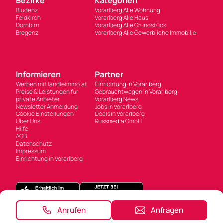
Bezirke
Kategorien
Bludenz
Vorarlberg Alle Wohnung
Feldkirch
Vorarlberg Alle Haus
Dornbirn
Vorarlberg Alle Grundstück
Bregenz
Vorarlberg Alle Gewerbliche Immobilie
Informieren
Partner
Werben mit ländleimmo.at
Einrichtung in Vorarlberg
Preise & Leistungen für
Gebrauchtwagen in Vorarlberg
private Anbieter
Vorarlberg News
Newsletter Anmeldung
Jobs in Vorarlberg
Cookie Einstellungen
Deals in Vorarlberg
Über Uns
Russmedia GmbH
Hilfe
AGB
Datenschutz
Impressum
Einrichtung in Vorarlberg
Anrufen
Anfragen