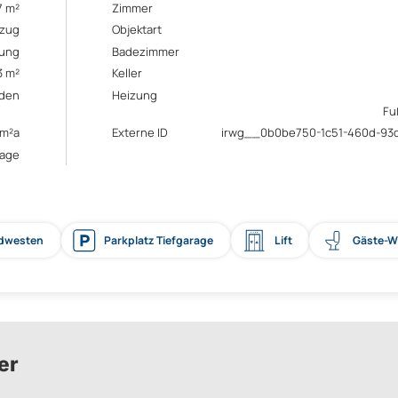
7 m²
Zimmer
ezug
Objektart
ung
Badezimmer
3 m²
Keller
den
Heizung
Fu
/m²a
Externe ID
irwg__0b0be750-1c51-460d-93d
rage
üdwesten
Parkplatz Tiefgarage
Lift
Gäste-
er