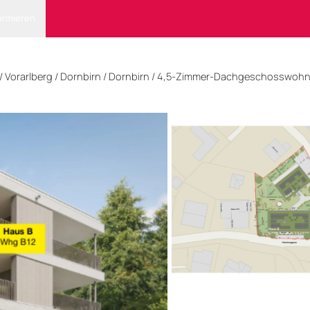
ormieren
/
Vorarlberg
/
Dornbirn
/ Dornbirn
/
4,5-Zimmer-Dachgeschosswohnun