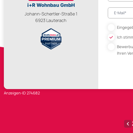
i+R Wohnbau GmbH
Johann-Schertler-Straße 1
6923 Lauterach
Eingegeb
Ich stim
Bewerb
Ihren V
Anzeigen-ID 274682