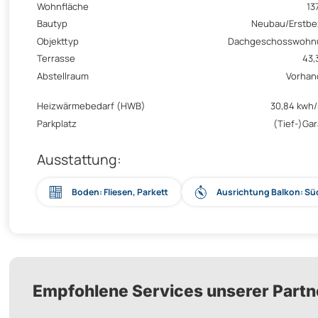
Wohnfläche
13
Bautyp
Neubau/Erstb
Objekttyp
Dachgeschosswohn
Terrasse
43,
Abstellraum
Vorhan
Heizwärmebedarf (HWB)
30,84 kwh
Parkplatz
(Tief-)Ga
Ausstattung:
Boden: Fliesen, Parkett
Ausrichtung Balkon: S
Empfohlene Services unserer Partn