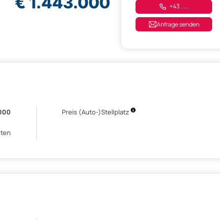
€ 1.443.000
+43 . ....
Anfrage senden
.000
Preis (Auto-)Stellplatz
sten