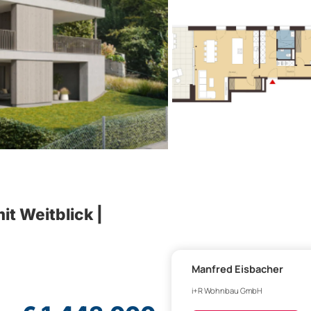
 Weitblick |
Manfred Eisbacher
i+R Wohnbau GmbH