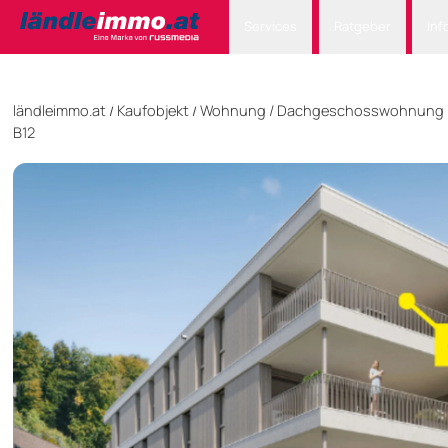
Services
Ratgeber
Inf
ländleimmo.at
Kaufobjekt
Wohnung
/
Dachgeschosswohnung
/
/
B12