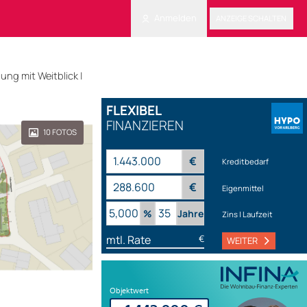
Anmelden
ANZEIGE SCHALTEN
g mit Weitblick |
FLEXIBEL
FINANZIEREN
10
FOTOS
€
Kreditbedarf
€
Eigenmittel
%
Jahre
Zins | Laufzeit
mtl. Rate
€
WEITER