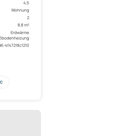
4,5
Wohnung
2
8,8 m²
Erdwärme
ßbodenheizung
6-4f47218c1210
WC