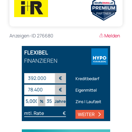
Anzeigen-ID 276680
Melden
FLEXIBEL
FINANZIEREN
€
Kreditbedarf
€
Eigenmittel
%
Jahre
Zins | Laufzeit
mtl. Rate
€
WEITER