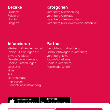
Bezirke
Kategorien
Bludenz
Vorarlberg Alle Wohnung
Feldkirch
Vorarlberg Alle Haus
Dornbirn
Vorarlberg Alle Grundstück
Bregenz
Vorarlberg Alle Gewerbliche Immobilie
Informieren
Partner
Werben mit ländleimmo.at
Einrichtung in Vorarlberg
Preise & Leistungen für
Gebrauchtwagen in Vorarlberg
private Anbieter
Vorarlberg News
Newsletter Anmeldung
Jobs in Vorarlberg
Cookie Einstellungen
Deals in Vorarlberg
Über Uns
Russmedia GmbH
Hilfe
AGB
Datenschutz
Impressum
Einrichtung in Vorarlberg