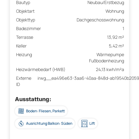
Bautyp
Neubau/Erstbezug
Objektart
Wohnung
Objekttyp
Dachgeschosswohnung
Badezimmer
1
Terrasse
13,92 m²
Keller
5,42 m²
Heizung
Wärmepumpe
Fußbodenheizung
Heizwärmebedarf (HWB)
24,13 kwh/m²a
Externe
irwg__ea496e63-3aa6-40aa-848d-ab19540b205
ID
Ausstattung:
Boden: Fliesen, Parkett
Ausrichtung Balkon: Süden
Lift