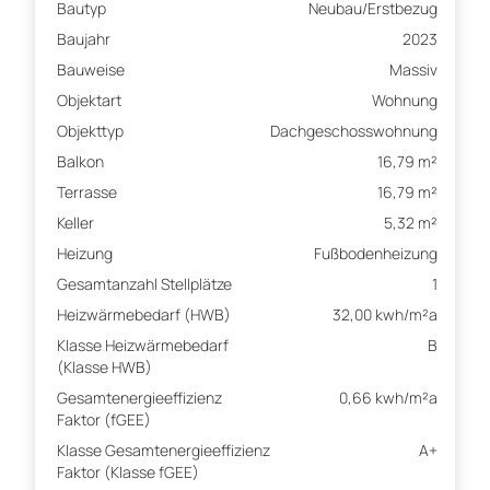
Bautyp
Neubau/Erstbezug
Baujahr
2023
Bauweise
Massiv
Objektart
Wohnung
Objekttyp
Dachgeschosswohnung
Balkon
16,79 m²
Terrasse
16,79 m²
Keller
5,32 m²
Heizung
Fußbodenheizung
Gesamtanzahl Stellplätze
1
Heizwärmebedarf (HWB)
32,00 kwh/m²a
Klasse Heizwärmebedarf
B
(Klasse HWB)
Gesamtenergieeffizienz
0,66 kwh/m²a
Faktor (fGEE)
Klasse Gesamtenergieeffizienz
A+
Faktor (Klasse fGEE)