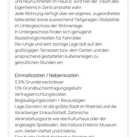
und neun Einheiten im Haus B, wird hier der Traum des
Eigenheims in Zentrumsnähe wahr.
Jede Wohnung verfügt über ein eigenes, zugeordnetes
Kellerabteil sowie ausreichend Tiefgaragen-Stellplätze
im Untergeschoss der Wohnanlage.
In Untergeschoss finden sich genügend
Abstellmöglichkeiten für Fahrräder.
Die ruhige und sehr sonnige Lage lädt auf den
großzügigen Terrassen bzw. dem Garten und den
ansprechend gestalteten Außenanlagen zu
gemütlichen Stunden ein.
Einmalkosten / Nebenkosten
3,5% Grunderwerbsteuer
1,1% Grundbucheintragungsgebühr
Vertragserrichtungskosten
Beglaubigungskosten + Barauslagen
Lage:Dornbirn ist die größte Stadt im Rheintal und die
Vorarlberger Einkaufsstadt. Zahlreiche
Veranstaltungsorte wie das Kulturhaus oder der
angesagte Spielboden, das Inatura Erlebnis-Museum
uvm. bieten Vielfalt und Erlebnis.
Eine bunte Vielfalt zeichnet außerdem die