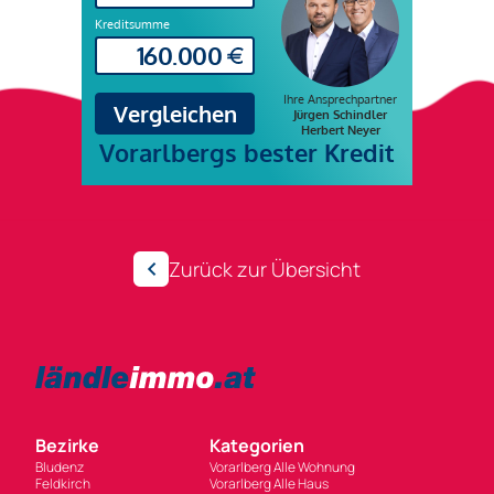
Zurück zur Übersicht
Bezirke
Kategorien
Bludenz
Vorarlberg Alle Wohnung
Feldkirch
Vorarlberg Alle Haus