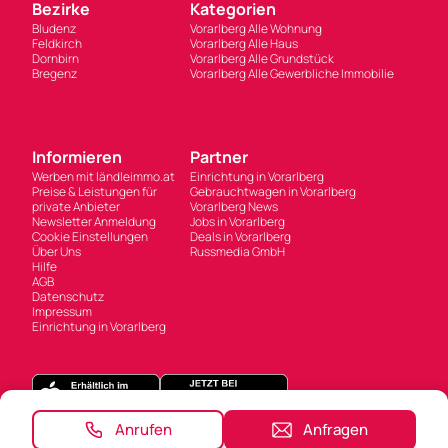
Bezirke
Kategorien
Bludenz
Vorarlberg Alle Wohnung
Feldkirch
Vorarlberg Alle Haus
Dornbirn
Vorarlberg Alle Grundstück
Bregenz
Vorarlberg Alle Gewerbliche Immobilie
Informieren
Partner
Werben mit ländleimmo.at
Einrichtung in Vorarlberg
Preise & Leistungen für
Gebrauchtwagen in Vorarlberg
private Anbieter
Vorarlberg News
Newsletter Anmeldung
Jobs in Vorarlberg
Cookie Einstellungen
Deals in Vorarlberg
Über Uns
Russmedia GmbH
Hilfe
AGB
Datenschutz
Impressum
Einrichtung in Vorarlberg
Anrufen
Anfragen