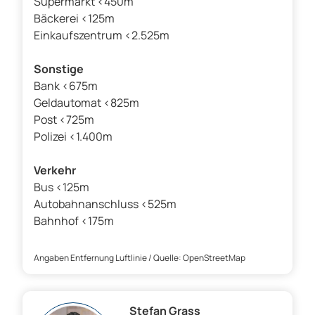
Supermarkt <450m
Bäckerei <125m
Einkaufszentrum <2.525m
Sonstige
Bank <675m
Geldautomat <825m
Post <725m
Polizei <1.400m
Verkehr
Bus <125m
Autobahnanschluss <525m
Bahnhof <175m
Angaben Entfernung Luftlinie / Quelle: OpenStreetMap
Stefan Grass