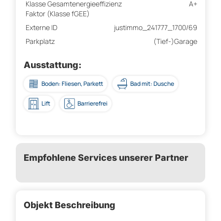
Klasse Gesamtenergieeffizienz
A+
Faktor (Klasse fGEE)
Externe ID
justimmo_241777_1700/69
Parkplatz
(Tief-)Garage
Ausstattung:
Boden: Fliesen, Parkett
Bad mit: Dusche
Lift
Barrierefrei
Empfohlene Services unserer Partner
Objekt Beschreibung