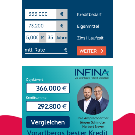
€
Kreditbedarf
€
Eigenmittel
%
Jahre
Zins | Laufzeit
mtl. Rate
€
WEITER