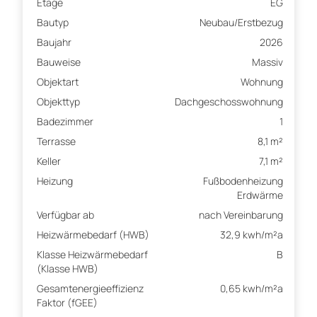
Etage
EG
Bautyp
Neubau/Erstbezug
Baujahr
2026
Bauweise
Massiv
Objektart
Wohnung
Objekttyp
Dachgeschosswohnung
Badezimmer
1
Terrasse
8,1 m²
Keller
7,1 m²
Heizung
Fußbodenheizung
Erdwärme
Verfügbar ab
nach Vereinbarung
Heizwärmebedarf (HWB)
32,9 kwh/m²a
Klasse Heizwärmebedarf
B
(Klasse HWB)
Gesamtenergieeffizienz
0,65 kwh/m²a
Faktor (fGEE)