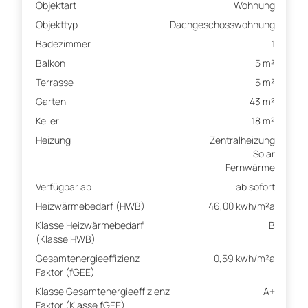
Objektart
Wohnung
Objekttyp
Dachgeschosswohnung
Badezimmer
1
Balkon
5 m²
Terrasse
5 m²
Garten
43 m²
Keller
18 m²
Heizung
Zentralheizung
Solar
Fernwärme
Verfügbar ab
ab sofort
Heizwärmebedarf (HWB)
46,00 kwh/m²a
Klasse Heizwärmebedarf
B
(Klasse HWB)
Gesamtenergieeffizienz
0,59 kwh/m²a
Faktor (fGEE)
Klasse Gesamtenergieeffizienz
A+
Faktor (Klasse fGEE)