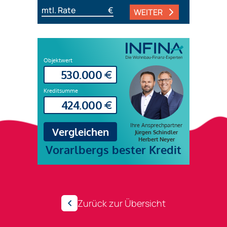
mtl. Rate
€
WEITER
Zurück zur Übersicht