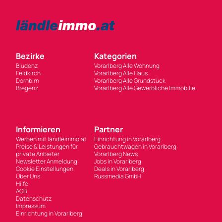
Bezirke
Kategorien
Bludenz
Vorarlberg Alle Wohnung
Feldkirch
Vorarlberg Alle Haus
Dornbirn
Vorarlberg Alle Grundstück
Bregenz
Vorarlberg Alle Gewerbliche Immobilie
Informieren
Partner
Werben mit ländleimmo.at
Einrichtung in Vorarlberg
Preise & Leistungen für
Gebrauchtwagen in Vorarlberg
private Anbieter
Vorarlberg News
Newsletter Anmeldung
Jobs in Vorarlberg
Cookie Einstellungen
Deals in Vorarlberg
Über Uns
Russmedia GmbH
Hilfe
AGB
Datenschutz
Impressum
Einrichtung in Vorarlberg