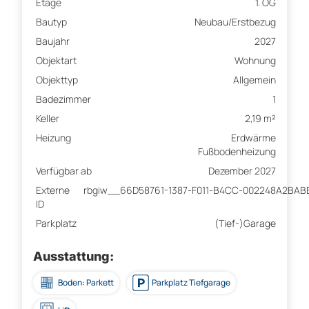
Etage
1. OG
Bautyp
Neubau/Erstbezug
Baujahr
2027
Objektart
Wohnung
Objekttyp
Allgemein
Badezimmer
1
Keller
2,19 m²
Heizung
Erdwärme
Fußbodenheizung
Verfügbar ab
Dezember 2027
Externe
rbgiw__66D58761-1387-F011-B4CC-002248A2BAB
ID
Parkplatz
(Tief-)Garage
Ausstattung:
Boden: Parkett
Parkplatz Tiefgarage