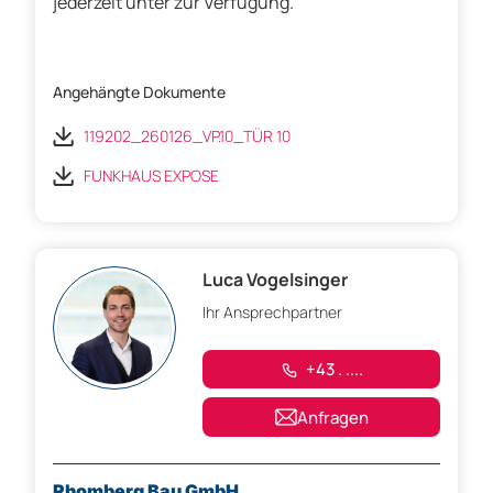
jederzeit unter zur Verfügung.
Angehängte Dokumente
119202_260126_VP.10_TÜR 10
FUNKHAUS EXPOSE
Luca Vogelsinger
Ihr Ansprechpartner
+43 . ....
Anfragen
Rhomberg Bau GmbH