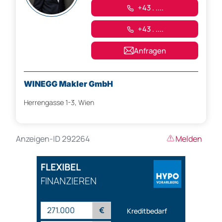
+43 . ....
+43 . ....
Anfragen
WINEGG Makler GmbH
Herrengasse 1-3, Wien
Anzeigen-ID 292264
Melden
FLEXIBEL
FINANZIEREN
€
Kreditbedarf