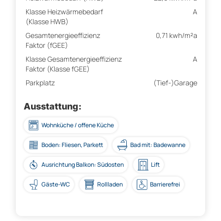
Klasse Heizwärmebedarf
A
(Klasse HWB)
Gesamtenergieeffizienz
0,71 kwh/m²a
Faktor (fGEE)
Klasse Gesamtenergieeffizienz
A
Faktor (Klasse fGEE)
Parkplatz
(Tief-)Garage
Ausstattung:
Wohnküche / offene Küche
Boden: Fliesen, Parkett
Bad mit: Badewanne
Ausrichtung Balkon: Südosten
Lift
Gäste-WC
Rollladen
Barrierefrei