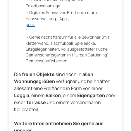
Paketboxenanlage
Digitales Schwarzes Brett und smarte
Hausverwaltung - App „
puck
“
Gemeinschaftsraum für alle Bewohner (mit
Kletterwand, Tischfußball, Spieleecke,
Sitzgelegenheiten, vollausgestatteter Küche,
Gemeinschaftsgarten mit "Urban Gardening"
Gemeinschaftsbeeten
Die
freien Objekte
sind noch in
allen
Wohnungsgrößen
verfügbar und beinhalten
allesamt eine Freifläche in Form von einer
Loggia
, einem
Balkon
, einem
Eigengarten
oder
einer
Terrasse
und einem versperrbaren
Kellerabteil.
Weitere Infos entnehmen Sie gerne aus
unserer