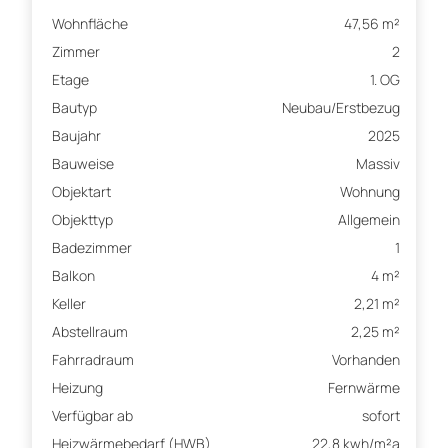
Wohnfläche
47,56 m²
Zimmer
2
Etage
1. OG
Bautyp
Neubau/Erstbezug
Baujahr
2025
Bauweise
Massiv
Objektart
Wohnung
Objekttyp
Allgemein
Badezimmer
1
Balkon
4 m²
Keller
2,21 m²
Abstellraum
2,25 m²
Fahrradraum
Vorhanden
Heizung
Fernwärme
Verfügbar ab
sofort
Heizwärmebedarf (HWB)
22,8 kwh/m²a