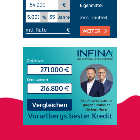
€
Eigenmittel
%
Jahre
Zins | Laufzeit
mtl. Rate
€
WEITER