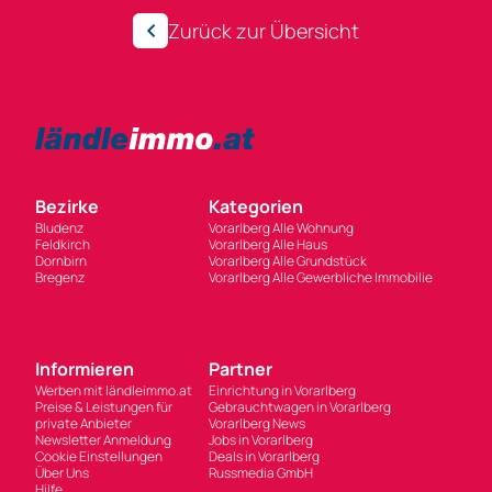
Zurück zur Übersicht
Bezirke
Kategorien
Bludenz
Vorarlberg Alle Wohnung
Feldkirch
Vorarlberg Alle Haus
Dornbirn
Vorarlberg Alle Grundstück
Bregenz
Vorarlberg Alle Gewerbliche Immobilie
Informieren
Partner
Werben mit ländleimmo.at
Einrichtung in Vorarlberg
Preise & Leistungen für
Gebrauchtwagen in Vorarlberg
private Anbieter
Vorarlberg News
Newsletter Anmeldung
Jobs in Vorarlberg
Cookie Einstellungen
Deals in Vorarlberg
Über Uns
Russmedia GmbH
Hilfe