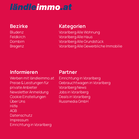
Bezirke
Kategorien
Bludenz
Vorarlberg Alle Wohnung
Feldkirch
Vorarlberg Alle Haus
Dornbirn
Vorarlberg Alle Grundstück
Bregenz
Vorarlberg Alle Gewerbliche Immobilie
Informieren
Partner
Werben mit ländleimmo.at
Einrichtung in Vorarlberg
Preise & Leistungen für
Gebrauchtwagen in Vorarlberg
private Anbieter
Vorarlberg News
Newsletter Anmeldung
Jobs in Vorarlberg
Cookie Einstellungen
Deals in Vorarlberg
Über Uns
Russmedia GmbH
Hilfe
AGB
Datenschutz
Impressum
Einrichtung in Vorarlberg