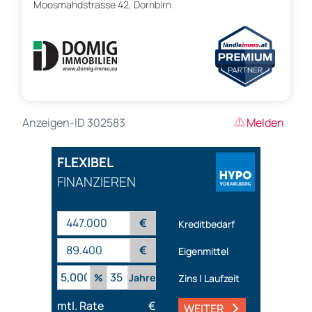
Moosmahdstrasse 42, Dornbirn
Anzeigen-ID 302583
Melden
FLEXIBEL
FINANZIEREN
€
Kreditbedarf
€
Eigenmittel
%
Jahre
Zins | Laufzeit
mtl. Rate
€
WEITER