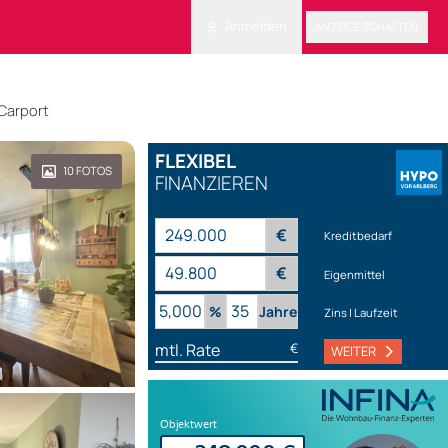
Anmelden
ANZEIGE SCHALTEN
 Carport
FLEXIBEL
10
FOTOS
FINANZIEREN
€
Kreditbedarf
€
Eigenmittel
%
Jahre
Zins | Laufzeit
mtl. Rate
€
WEITER