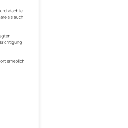
 durchdachte
aare als auch
legten
usrichtigung
ort erheblich