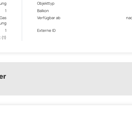
ung
Objekttyp
1
Balkon
Gas
Verfügbar ab
na
zung
1
Externe ID
 (1)
er