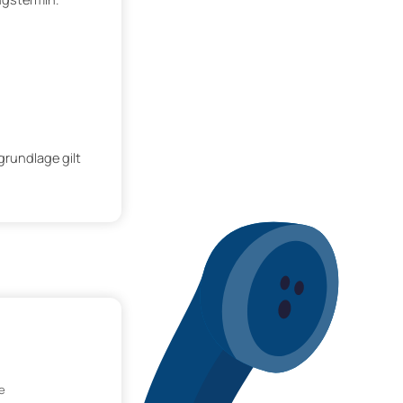
grundlage gilt
e