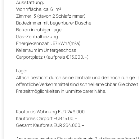
Ausstattung:
Wohnfläche: ca. 61 m²
Zimmer: 3 (davon 2 Schlafzimmer)
Badezimmer mit begehbarer Dusche
Balkon in ruhiger Lage
Gas-Zentralheizung
Energiekennzahl: 57 kWh/(m²a)
Kellerraum im Untergeschoss
Carportplatz (Kaufpreis € 15.000,–)
Lage:
Altach besticht durch seine zentrale und dennoch ruhige La
öffentliche Verkehrsmittel sind schnell erreichbar. Gleichz
Freizeitmöglichkeiten in unmittelbarer Nähe.
Kaufpreis Wohnung EUR 249.000,--
Kaufpreis Carport EUR 15.00,--
Gesamt Kaufpreis EUR 264.000,--
Am besten machen Sie sich selber ein Bild dieser schönen 