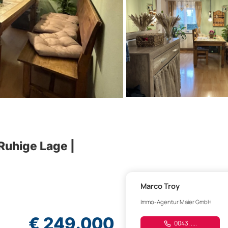
Ruhige Lage |
Marco Troy
Immo-Agentur Maier GmbH
€ 249.000
0043. ....