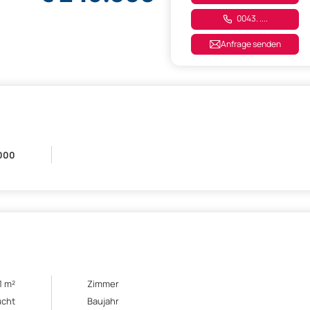
0043. ....
Anfrage senden
000
1 m²
Zimmer
ucht
Baujahr