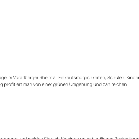
ge im Vorarlberger Rheintal. Einkaufsmöglichkeiten, Schulen, Kind
eitig profitiert man von einer grünen Umgebung und zahlreichen
Wohnung und melden Sie sich für einen unverbindlichen Besichtigu