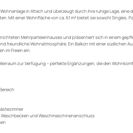
 Wohnanlage in Altach und überzeugt durch ihre ruhige Lage, eine
n. Mit einer Wohnfläche von ca. 61 m² bietet sie sowohl Singles, P
rrichteten Mehrparteienhauses und präsentiert sich in einem gepf
und freundliche Wohnatmosphäre. Ein Balkon mit einer südlichen A
 im Freien ein.
 Kellerraum zur Verfügung – perfekte Ergänzungen, die den Wohnkomf
 Bereich
 Gästezimmer
WC, Waschbecken und Waschmaschinenanschluss
hen