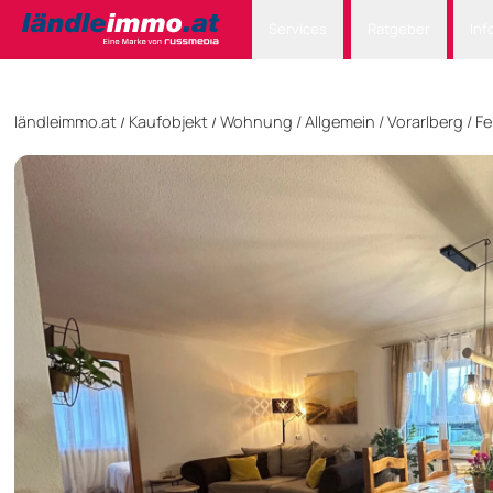
Services
Ratgeber
Inf
ländleimmo.at
Kaufobjekt
Wohnung
/
Allgemein
/
Vorarlberg
/
Fe
/
/