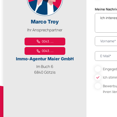
Meine Nachri
Marco Troy
Ihr Ansprechpartner
0043. ....
0043. ....
Immo-Agentur Maier GmbH
Im Buch 6
Eingegeb
6840 Götzis
Ich stim
Bewerb
Ihren V