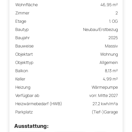
Wohnfläche
46,95 m²
Zimmer
2
Etage
1. OG
Bautyp
Neubau/Erstbezug
Baujahr
2025
Bauweise
Massiv
Objektart
Wohnung
Objekttyp
Allgemein
Balkon
8,13 m²
Keller
4,99 m²
Heizung
Wärmepumpe
Verfügbar ab
vorr. Mitte 2027
Heizwärmebedarf (HWB)
27,2 kwh/m²a
Parkplatz
(Tief-)Garage
Ausstattung: