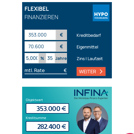
FLEXIBEL
FINANZIEREN
€
Kreditbedarf
€
Eigenmittel
%
Jahre
Zins | Laufzeit
mtl. Rate
€
WEITER