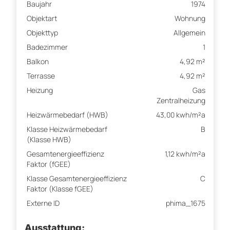
Baujahr
1974
Objektart
Wohnung
Objekttyp
Allgemein
Badezimmer
1
Balkon
4,92 m²
Terrasse
4,92 m²
Heizung
Gas
Zentralheizung
Heizwärmebedarf (HWB)
43,00 kwh/m²a
Klasse Heizwärmebedarf
B
(Klasse HWB)
Gesamtenergieeffizienz
1,12 kwh/m²a
Faktor (fGEE)
Klasse Gesamtenergieeffizienz
C
Faktor (Klasse fGEE)
Externe ID
phima_1675
Ausstattung: