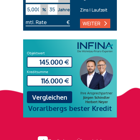
%
Jahre
Zins | Laufzeit
mtl. Rate
€
WEITER