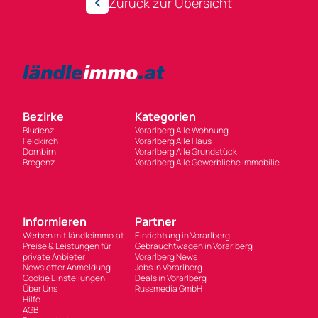
Zurück zur Übersicht
Bezirke
Kategorien
Bludenz
Vorarlberg Alle Wohnung
Feldkirch
Vorarlberg Alle Haus
Dornbirn
Vorarlberg Alle Grundstück
Bregenz
Vorarlberg Alle Gewerbliche Immobilie
Informieren
Partner
Werben mit ländleimmo.at
Einrichtung in Vorarlberg
Preise & Leistungen für
Gebrauchtwagen in Vorarlberg
private Anbieter
Vorarlberg News
Newsletter Anmeldung
Jobs in Vorarlberg
Cookie Einstellungen
Deals in Vorarlberg
Über Uns
Russmedia GmbH
Hilfe
AGB