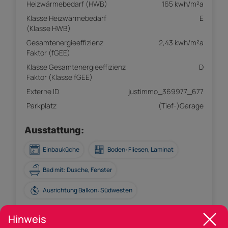
Heizwärmebedarf (HWB)
165 kwh/m²a
Klasse Heizwärmebedarf
E
(Klasse HWB)
Gesamtenergieeffizienz
2,43 kwh/m²a
Faktor (fGEE)
Klasse Gesamtenergieeffizienz
D
Faktor (Klasse fGEE)
Externe ID
justimmo_369977_677
Parkplatz
(Tief-)Garage
Ausstattung:
Einbauküche
Boden: Fliesen, Laminat
Bad mit: Dusche, Fenster
Ausrichtung Balkon: Südwesten
Hinweis