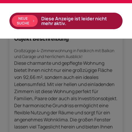
Empfohlene Services unserer Partner
Diese Anzeige ist leider nicht
NEUE
mehr aktiv.
SUCHE
Objekt Beschreibung
Großzügige 4-Zimmerwohnung in Feldkirch mit Balkon
und Garage und herrlichem Ausblick!
Diese charmante und gepflegte Wohnung
bietet Ihnen nicht nur eine großzügige Fläche
von 92,66 m², sondern auch ein ideales
Lebensumfeld. Mit vier hellen und einladenden
Zimmern ist diese Wohnung perfekt für
Familien, Paare oder auch als Investitionsobjekt.
Der harmonische Grundriss ermöglicht eine
flexible Nutzung der Räume und sorgt für ein
angenehmes Wohnklima. Die großen Fenster
lassen viel Tageslicht herein und bieten Ihnen