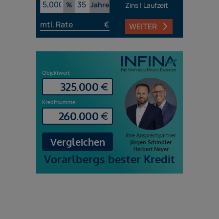
%
Jahre
Zins | Laufzeit
mtl. Rate
€
WEITER