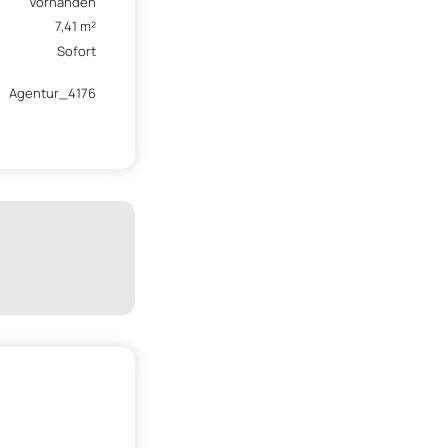
Vorhanden
7,41 m²
Sofort
Agentur_4176