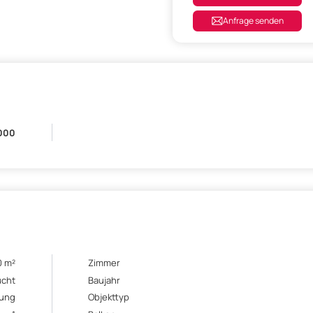
Anfrage senden
.000
0 m²
Zimmer
ucht
Baujahr
ung
Objekttyp