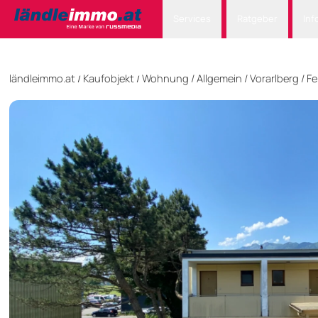
Services
Ratgeber
Inf
ländleimmo.at
Kaufobjekt
Wohnung
/
Allgemein
/
Vorarlberg
/
Fe
/
/