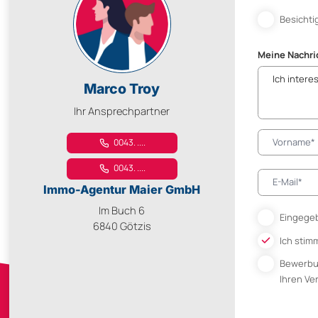
Besichti
Meine Nachri
Marco Troy
Ihr Ansprechpartner
0043. ....
0043. ....
Immo-Agentur Maier GmbH
Im Buch 6
Eingegeb
6840 Götzis
Ich stim
Bewerb
Ihren V