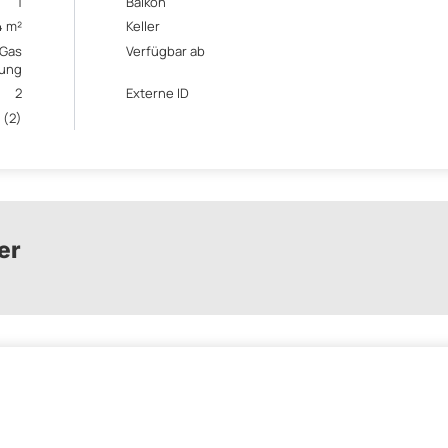
1
Balkon
4 m²
Keller
Gas
Verfügbar ab
zung
2
Externe ID
 (2)
er