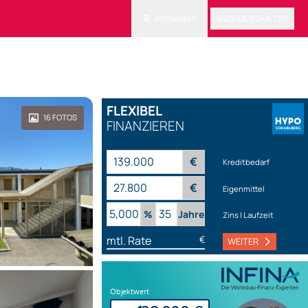
Anmelden
ANZEIGE SCHALTEN
FLEXIBEL
16
FOTOS
FINANZIEREN
€
Kreditbedarf
€
Eigenmittel
%
Jahre
Zins | Laufzeit
mtl. Rate
€
WEITER