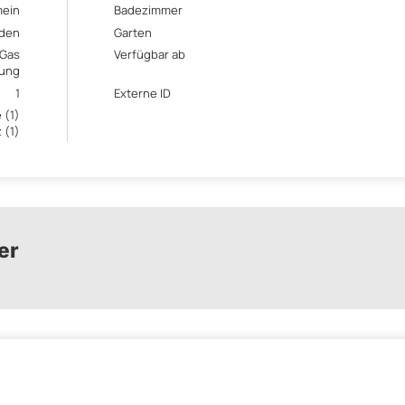
mein
Badezimmer
den
Garten
Gas
Verfügbar ab
zung
1
Externe ID
 (1)
 (1)
er