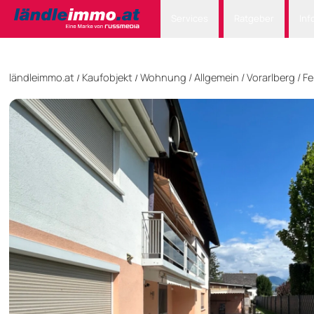
Services
Ratgeber
Inf
ländleimmo.at
Kaufobjekt
Wohnung
/
Allgemein
/
Vorarlberg
/
Fe
/
/