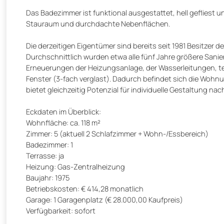
Das Badezimmer ist funktional ausgestattet, hell geflies
Stauraum und durchdachte Nebenflächen.
Die derzeitigen Eigentümer sind bereits seit 1981 Besitzer d
Durchschnittlich wurden etwa alle fünf Jahre größere Sa
Erneuerungen der Heizungsanlage, der Wasserleitungen, te
Fenster (3-fach verglast). Dadurch befindet sich die Woh
bietet gleichzeitig Potenzial für individuelle Gestaltung na
Eckdaten im Überblick:
Wohnfläche: ca. 118 m²
Zimmer: 5 (aktuell 2 Schlafzimmer + Wohn-/Essbereich)
Badezimmer: 1
Terrasse: ja
Heizung: Gas-Zentralheizung
Baujahr: 1975
Betriebskosten: € 414,28 monatlich
Garage: 1 Garagenplatz (€ 28.000,00 Kaufpreis)
Verfügbarkeit: sofort