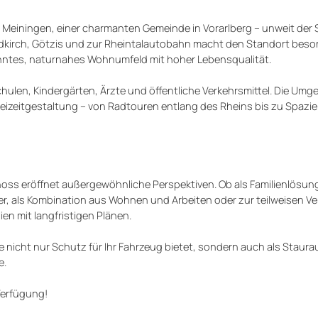
 Meiningen, einer charmanten Gemeinde in Vorarlberg – unweit der
dkirch, Götzis und zur Rheintalautobahn macht den Standort beson
panntes, naturnahes Wohnumfeld mit hoher Lebensqualität.
hulen, Kindergärten, Ärzte und öffentliche Verkehrsmittel. Die Umg
Freizeitgestaltung – von Radtouren entlang des Rheins bis zu Spazi
oss eröffnet außergewöhnliche Perspektiven. Ob als Familienlösun
r, als Kombination aus Wohnen und Arbeiten oder zur teilweisen V
ien mit langfristigen Plänen.
e nicht nur Schutz für Ihr Fahrzeug bietet, sondern auch als Staur
e.
Verfügung!