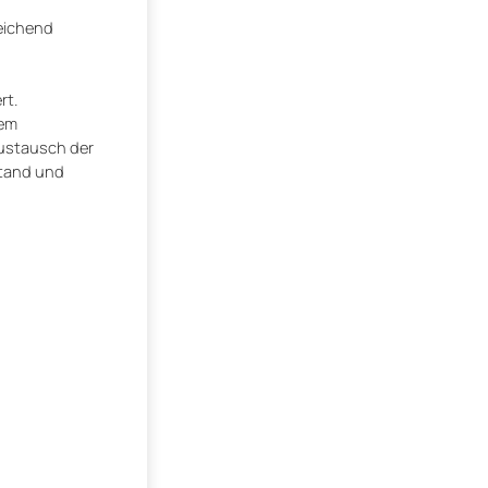
reichend
rt.
rem
Austausch der
stand und