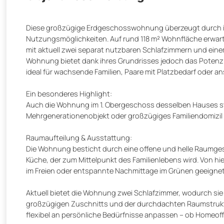
Diese großzügige Erdgeschosswohnung überzeugt durch ihr
Nutzungsmöglichkeiten. Auf rund 118 m² Wohnfläche erwarte
mit aktuell zwei separat nutzbaren Schlafzimmern und ein
Wohnung bietet dank ihres Grundrisses jedoch das Potenzi
ideal für wachsende Familien, Paare mit Platzbedarf oder a
Ein besonderes Highlight:
Auch die Wohnung im 1. Obergeschoss desselben Hauses steh
Mehrgenerationenobjekt oder großzügiges Familiendomizil
Raumaufteilung & Ausstattung:
Die Wohnung besticht durch eine offene und helle Raumgest
Küche, der zum Mittelpunkt des Familienlebens wird. Von hier 
im Freien oder entspannte Nachmittage im Grünen geeignet 
Aktuell bietet die Wohnung zwei Schlafzimmer, wodurch sie s
großzügigen Zuschnitts und der durchdachten Raumstruktur s
flexibel an persönliche Bedürfnisse anpassen – ob Homeoffi