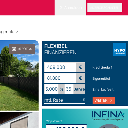
Anmelden
ANZEIGE SCHALTEN
ragenplatz
FLEXIBEL
15
FOTOS
FINANZIEREN
€
Kreditbedarf
€
Eigenmittel
%
Jahre
Zins | Laufzeit
mtl. Rate
€
WEITER