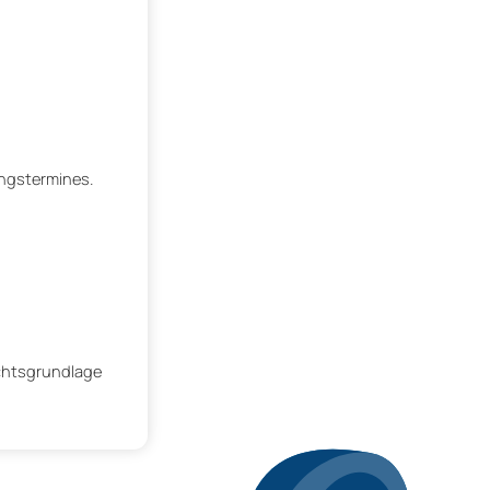
ungstermines.
echtsgrundlage