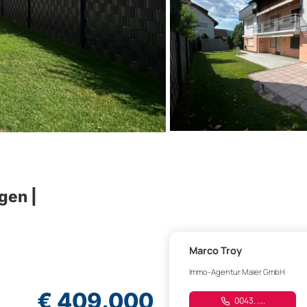
gen |
Marco Troy
Immo-Agentur Maier GmbH
€ 409.000
0043. ....