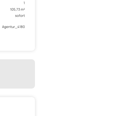
1
105,73 m²
sofort
Agentur_4180