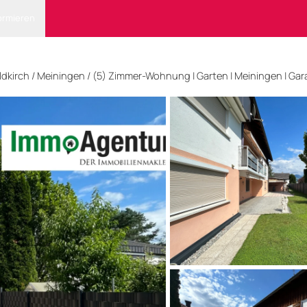
ormieren
ldkirch
/ Meiningen
/
(5) Zimmer-Wohnung | Garten | Meiningen | Ga