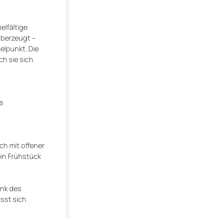
lfältige
überzeugt –
elpunkt. Die
h sie sich
ls
ch mit offener
ein Frühstück
ank des
sst sich