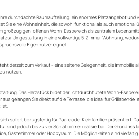
e durchdachte Raumaufteilung, ein enormes Platzangebot und vie
t Sie eine Wohneinheit, die sowohl funktional als auch emotional 
em großzügigen, offenen Wohn-Essbereich als zentralem Lebensmitt
al zur Umgestaltung in eine vollwertige 5-Zimmer-Wohnung, wodurc
nspruchsvolle Eigennutzer eignet.
t derzeit zum Verkauf – eine seltene Gelegenheit, die Immobilie a
 zu nutzen.
altung. Das Herzstück bildet der lichtdurchflutete Wohn-Essberei
aus gelangen Sie direkt auf die Terrasse, die ideal für Grillabende, 
ist.
ich sofort bezugsfertig für Paare oder Kleinfamilien präsentiert. D
ind jedoch bis zu vier Schlafzimmer realisierbar. Der Grundriss lä
ce, Gästezimmer oder Hobbyraum: Die Möglichkeiten sind vielfältig.