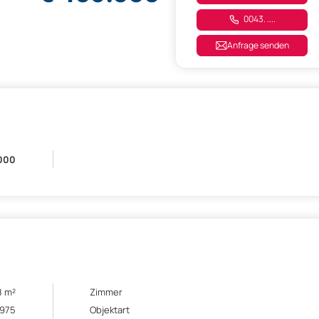
0043. ....
Anfrage senden
000
8 m²
Zimmer
1975
Objektart