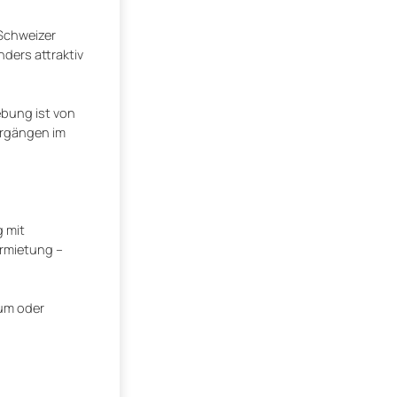
 Schweizer
ders attraktiv
ebung ist von
ergängen im
g mit
ermietung –
aum oder