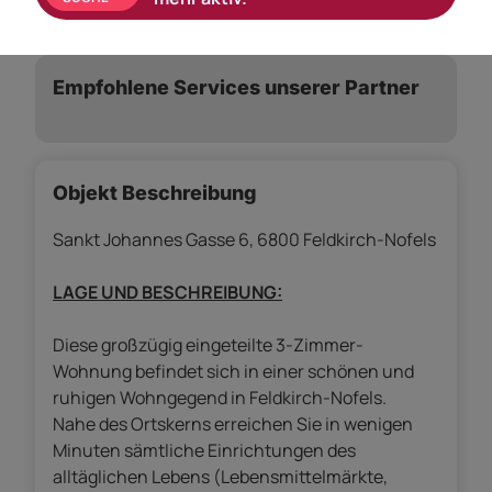
Empfohlene Services unserer Partner
Objekt Beschreibung
Sankt Johannes Gasse 6, 6800 Feldkirch-Nofels
LAGE UND BESCHREIBUNG:
Diese großzügig eingeteilte 3-Zimmer-
Wohnung befindet sich in einer schönen und
ruhigen Wohngegend in Feldkirch-Nofels.
Nahe des Ortskerns erreichen Sie in wenigen
Minuten sämtliche Einrichtungen des
alltäglichen Lebens (Lebensmittelmärkte,