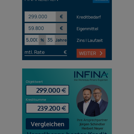
€
Kreditbedarf
€
Eigenmittel
%
Jahre
Zins | Laufzeit
mtl. Rate
€
WEITER