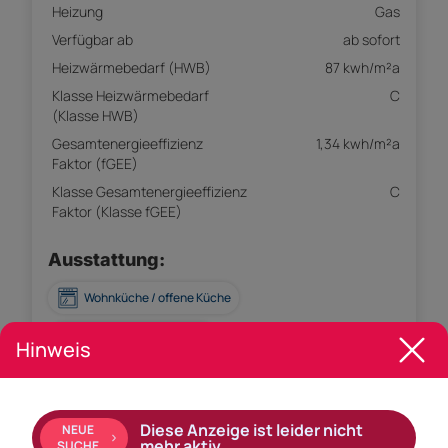
Heizung
Gas
Verfügbar ab
ab sofort
Heizwärmebedarf (HWB)
87 kwh/m²a
Klasse Heizwärmebedarf
C
(Klasse HWB)
Gesamtenergieeffizienz
1,34 kwh/m²a
Faktor (fGEE)
Klasse Gesamtenergieeffizienz
C
Faktor (Klasse fGEE)
Ausstattung:
Wohnküche / offene Küche
Boden: Fliesen, Parkett
Hinweis
Ausrichtung Balkon: Südwesten
Gäste-WC
WG-geeignet
Diese Anzeige ist leider nicht
NEUE
mehr aktiv.
SUCHE