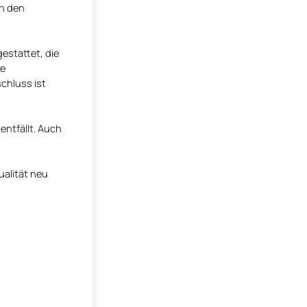
n den
estattet, die
ge
chluss ist
ntfällt. Auch
ualität neu