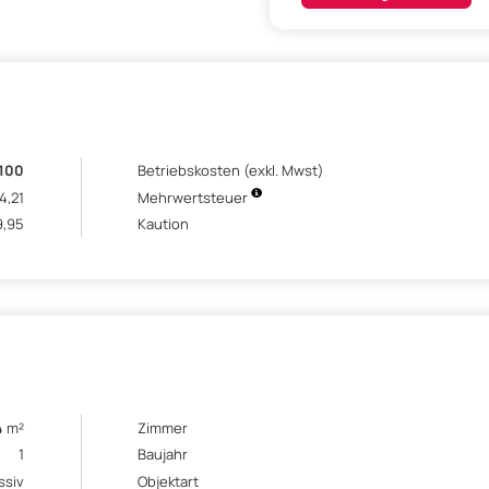
.100
Betriebskosten (exkl. Mwst)
4,21
Mehrwertsteuer
9,95
Kaution
4 m²
Zimmer
1
Baujahr
ssiv
Objektart