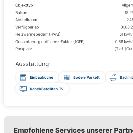
Objekttyp
Allge
Balkon
18,2
Abstellraum
2,4
Verfügbar ab
01.08.
Heizwärmebedarf (HWB)
31 kwh
Gesamtenergieeffizienz-Faktor (fGEE)
0,66 kwh
Parkplatz
(Tief-)Ga
Ausstattung:
Einbauküche
Boden: Parkett
Bad mi
Kabel/Satelliten-TV
Empfohlene Services unserer Partn