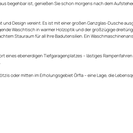
aus begehbar ist, genießen Sie schon morgens nach dem Aufstehe
ät und Design vereint. Es ist mit einer großen Ganzglas-Dusche ausg
ende Waschtisch in warmer Holzoptik und der großzügige dreitüri
htem Stauraum für all Ihre Badutensilien. Ein Waschmaschinenans
rt eines ebenerdigen Tiefgaragenplatzes – lästiges Rampenfahren e
.
zis oder mitten im Erholungsgebiet Örfla – eine Lage, die Lebensq