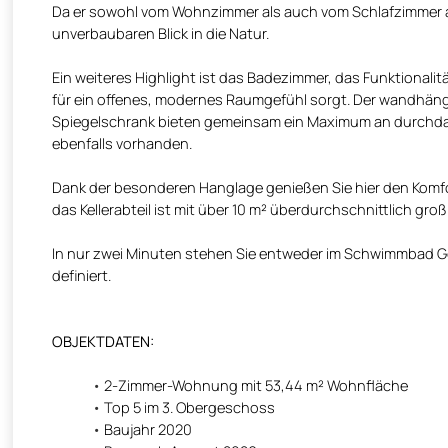
Da er sowohl vom Wohnzimmer als auch vom Schlafzimmer 
unverbaubaren Blick in die Natur.
Ein weiteres Highlight ist das Badezimmer, das Funktionalit
für ein offenes, modernes Raumgefühl sorgt. Der wandhäng
Spiegelschrank bieten gemeinsam ein Maximum an durchdac
ebenfalls vorhanden.
Dank der besonderen Hanglage genießen Sie hier den Komfo
das Kellerabteil ist mit über 10 m² überdurchschnittlich groß
In nur zwei Minuten stehen Sie entweder im Schwimmbad Göt
definiert.
OBJEKTDATEN:
2-Zimmer-Wohnung mit 53,44 m² Wohnfläche
Top 5 im 3. Obergeschoss
Baujahr 2020