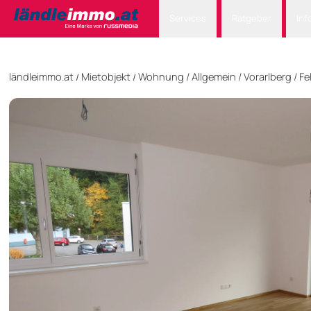
Services
Ratgeber
Inf
ländleimmo.at
Mietobjekt
Wohnung
/
Allgemein
/
Vorarlberg
/
Fe
/
/