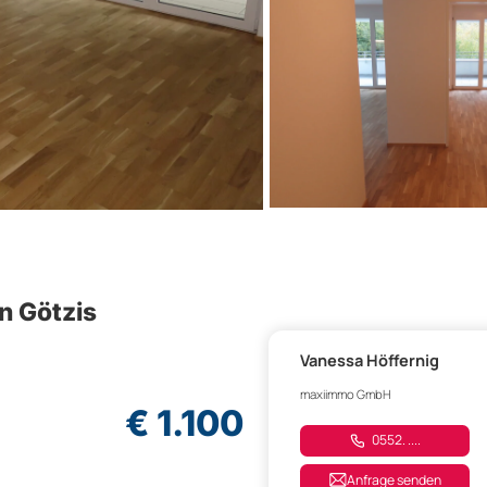
n Götzis
Vanessa Höffernig
maxiimmo GmbH
€ 1.100
0552. ....
Anfrage senden