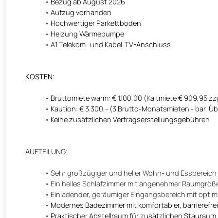
Bezug ab August 2026
Aufzug vorhanden
Hochwertiger Parkettboden
Heizung Wärmepumpe
A1 Telekom- und Kabel-TV-Anschluss
KOSTEN:
Bruttomiete warm: € 1.100,00 (Kaltmiete € 909,95 zz
Kaution: € 3.300,- (3 Brutto-Monatsmieten - bar, 
Keine zusätzlichen Vertragserstellungsgebühren
AUFTEILUNG:
Sehr großzügiger und heller Wohn- und Essbereich 
Ein helles Schlafzimmer mit angenehmer Raumgröße
Einladender, geräumiger Eingangsbereich mit optima
Modernes Badezimmer mit komfortabler, barrierefre
Praktischer Abstellraum für zusätzlichen Stauraum i