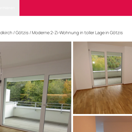
ormieren
ldkirch
/ Götzis
/
Moderne 2-Zi-Wohnung in toller Lage in Götzis