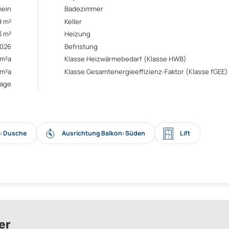
mein
Badezimmer
9 m²
Keller
3 m²
Heizung
2026
Befristung
/m²a
Klasse Heizwärmebedarf (Klasse HWB)
/m²a
Klasse Gesamtenergieeffizienz-Faktor (Klasse fGEE)
rage
t: Dusche
Ausrichtung Balkon: Süden
Lift
er