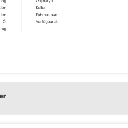
ung
Objekttyp
den
Keller
den
Fahrradraum
Öl
Verfügbar ab
trag
er