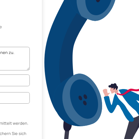
e
mittelt werden.
chern Sie sich