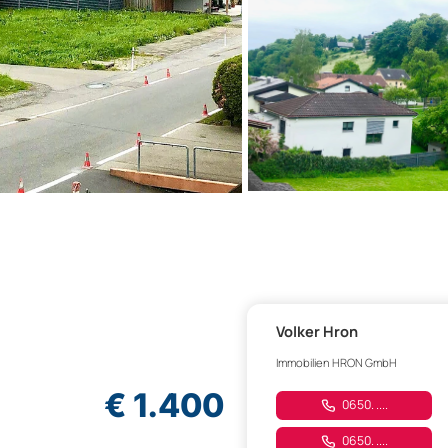
Volker Hron
Immobilien HRON GmbH
€ 1.400
0650. ....
0650. ....