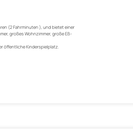
en (2 Fahrminuten ), und bietet einer
immer, großes Wohnzimmer, große Eß-
r öffentliche Kinderspielplatz.