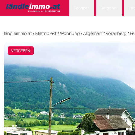
Services
Ratgeber
Inf
ländleimmo.at
Mietobjekt
Wohnung
/
Allgemein
/
Vorarlberg
/
Fe
/
/
VERGEBEN