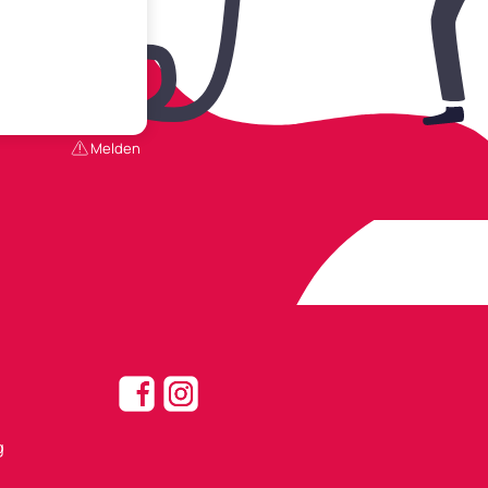
Melden
g