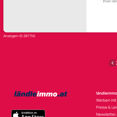
Ihren V
Anzeigen-ID 287756
ländleimmo
Werben mit
Preise & Le
Newsletter