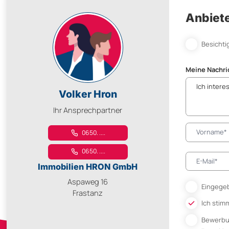
Anbiete
Besichti
Meine Nachri
Volker Hron
Ihr Ansprechpartner
0650. ....
0650. ....
Immobilien HRON GmbH
Aspaweg 16
Eingegeb
Frastanz
Ich stim
Bewerb