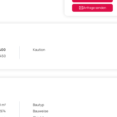
Anfrage senden
.400
Kaution
 450
0 m²
Bautyp
1974
Bauweise