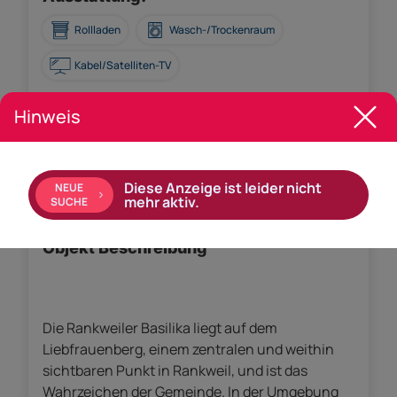
Rollladen
Wasch-/Trockenraum
Kabel/Satelliten-TV
Hinweis
Empfohlene Services unserer Partner
Diese Anzeige ist leider nicht
NEUE
mehr aktiv.
SUCHE
Objekt Beschreibung
Die Rankweiler Basilika liegt auf dem
Liebfrauenberg, einem zentralen und weithin
sichtbaren Punkt in Rankweil, und ist das
Wahrzeichen der Gemeinde. In der Umgebung