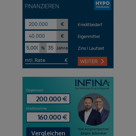
FINANZIEREN
€
Kreditbedarf
€
Eigenmittel
%
Jahre
Zins | Laufzeit
mtl. Rate
€
WEITER