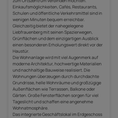
zum Ortszentrum verbinden möchten.
Einkaufsmöglichkeiten, Cafés, Restaurants,
Schulen und öffentliche Verkehrsmittel sind in
wenigen Minuten bequem erreichbar.
Gleichzeitig bietet der nahegelegene
Liebfrauenberg mit seinen Spazierwegen,
Grünflächen und dem einzigartigen Ausblick
einen besonderen Erholungswert direkt vor der
Haustür.
Die Wohnanlage wird mit viel Augenmerk auf
moderne Architektur, hochwertige Materialien
und nachhaltige Bauweise realisiert. Die
Wohnungen überzeugen durch durchdachte
Grundrisse, helle Wohnräume und großzügige
Außenflächen wie Terrassen, Balkone oder
Gärten. Große Fensterflächen sorgen für viel
Tageslicht und schaffen eine angenehme
Wohnatmosphäre.
Das integrierte Geschäftslokal im Erdgeschoss