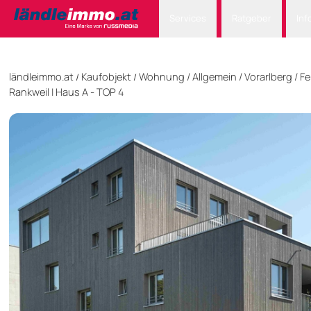
Services
Ratgeber
Inf
ländleimmo.at
Kaufobjekt
Wohnung
/
Allgemein
/
Vorarlberg
/
Fe
/
/
Rankweil | Haus A - TOP 4