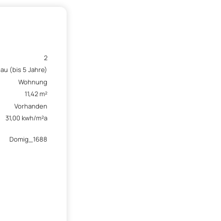
2
u (bis 5 Jahre)
Wohnung
11,42 m²
Vorhanden
31,00 kwh/m²a
Domig_1688