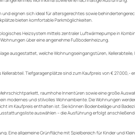
sen und eignen sich ideal für altersgerechtes sowie behindertenger
kplätze bieten komfortable Parkmöglichkeiten.
kologisches Heizsystem mittels zentraler Luftwärmepumpe in Kombin
die Wohnungen über eine angenehme Fußbodenheizung.
anlage ausgestattet, welche Wohnungseingangstüren, Kellerabteile, 
ellerabteil. Tiefgaragenplätze sind zum Kaufpreis von € 27.000,- er
 Mehrschichtparkett, raumhohe Innentüren sowie eine große Auswa
en ein modernes und stilvolles Wohnambiente. Die Wohnungen werde
icht im Kaufpreis enthalten ist. Sie können Bodenbeläge und Bade
usstattungsliste auswählen – die Ausführung erfolgt anschließen
. Eine allgemeine Grünfläche mit Spielbereich für Kinder und Klei