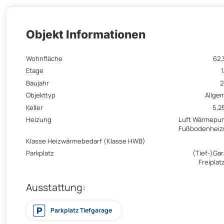
Objekt Informationen
Wohnfläche
62,
Etage
1
Baujahr
2
Objekttyp
Allge
Keller
5,2
Heizung
Luft Wärmepu
Fußbodenheiz
Klasse Heizwärmebedarf (Klasse HWB)
Parkplatz
(Tief-)Ga
Freiplatz
Ausstattung:
Parkplatz Tiefgarage