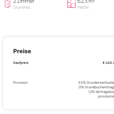
2 Zimmer
62,3 m²
Grundriss
Fläche
Preise
Kaufpreis
€ 440.
Provision
3,5% Grunderwerbsst
1,1% Grundbucheintra
1,2% Vertragsko
provisions