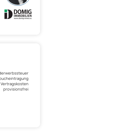
derwerbssteuer
dbucheintragung
 Vertragskosten
provisionsfrei