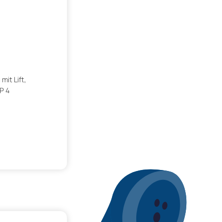
it Lift,
P 4