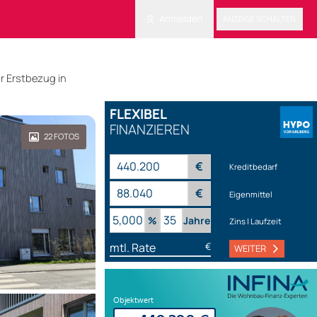
Anmelden
ANZEIGE SCHALTEN
r Erstbezug in
FLEXIBEL
FINANZIEREN
22
FOTOS
€
Kreditbedarf
€
Eigenmittel
%
Jahre
Zins | Laufzeit
mtl. Rate
€
WEITER