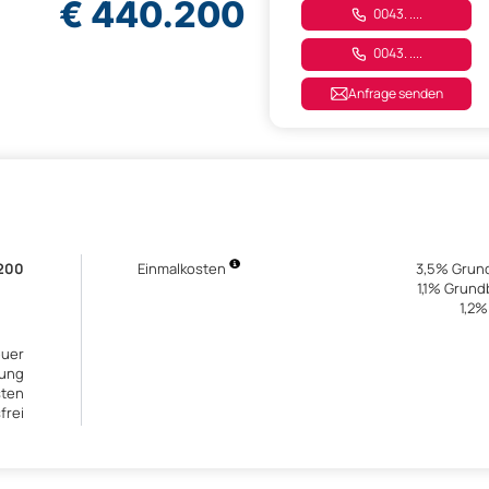
€ 440.200
0043. ....
0043. ....
Anfrage senden
200
Einmalkosten
3,5% Grun
1,1% Grun
1,2%
euer
gung
sten
frei