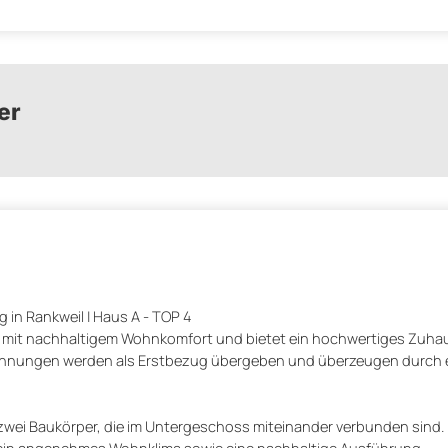
er
 in Rankweil | Haus A - TOP 4
 mit nachhaltigem Wohnkomfort und bietet ein hochwertiges Zuhau
wohnungen werden als Erstbezug übergeben und überzeugen durch 
f zwei Baukörper, die im Untergeschoss miteinander verbunden sind.
 ein angenehmes Wohnklima sowie eine nachhaltige Ausführung.