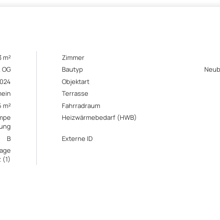
3 m²
Zimmer
. OG
Bautyp
Neuba
024
Objektart
mein
Terrasse
5 m²
Fahrradraum
mpe
Heizwärmebedarf (HWB)
ung
B
Externe ID
rage
 (1)