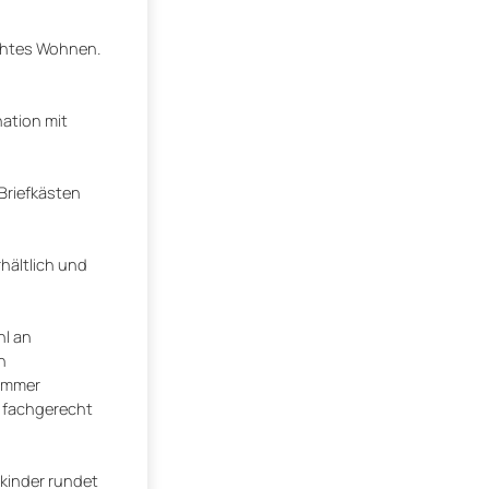
echtes Wohnen.
ation mit
Briefkästen
hältlich und
hl an
n
zimmer
d fachgerecht
nkinder rundet