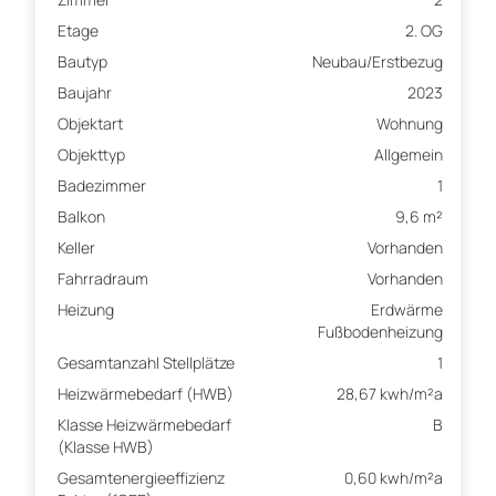
Etage
2. OG
Bautyp
Neubau/Erstbezug
Baujahr
2023
Objektart
Wohnung
Objekttyp
Allgemein
Badezimmer
1
Balkon
9,6 m²
Keller
Vorhanden
Fahrradraum
Vorhanden
Heizung
Erdwärme
Fußbodenheizung
Gesamtanzahl Stellplätze
1
Heizwärmebedarf (HWB)
28,67 kwh/m²a
Klasse Heizwärmebedarf
B
(Klasse HWB)
Gesamtenergieeffizienz
0,60 kwh/m²a