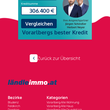
Zurück zur Übersicht
Bezirke
Kategorien
Bludenz
Vorarlberg Alle Wohnung
Feldkirch
Vorarlberg Alle Haus
Dornbirn
Vorarlberg Alle Grundstück