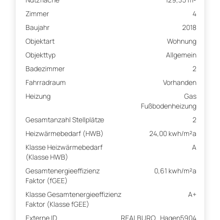
Zimmer
4
Baujahr
2018
Objektart
Wohnung
Objekttyp
Allgemein
Badezimmer
2
Fahrradraum
Vorhanden
Heizung
Gas
Fußbodenheizung
Gesamtanzahl Stellplätze
2
Heizwärmebedarf (HWB)
24,00 kwh/m²a
Klasse Heizwärmebedarf
A
(Klasse HWB)
Gesamtenergieeffizienz
0,61 kwh/m²a
Faktor (fGEE)
Klasse Gesamtenergieeffizienz
A+
Faktor (Klasse fGEE)
Externe ID
REALBURO_Hagen5904