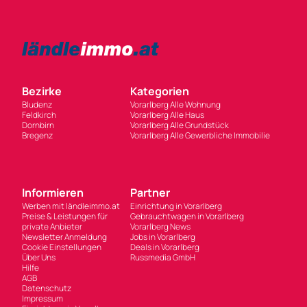
Bezirke
Kategorien
Bludenz
Vorarlberg Alle Wohnung
Feldkirch
Vorarlberg Alle Haus
Dornbirn
Vorarlberg Alle Grundstück
Bregenz
Vorarlberg Alle Gewerbliche Immobilie
Informieren
Partner
Werben mit ländleimmo.at
Einrichtung in Vorarlberg
Preise & Leistungen für
Gebrauchtwagen in Vorarlberg
private Anbieter
Vorarlberg News
Newsletter Anmeldung
Jobs in Vorarlberg
Cookie Einstellungen
Deals in Vorarlberg
Über Uns
Russmedia GmbH
Hilfe
AGB
Datenschutz
Impressum