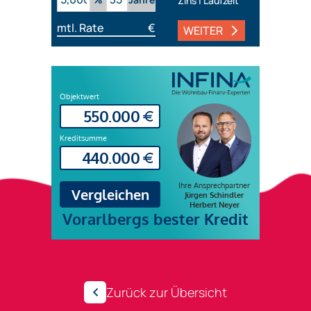
Zins | Laufzeit
mtl. Rate
€
WEITER
Zurück zur Übersicht