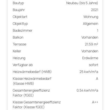
Bautyp
Neubau (bis 5 Jahre)
Baujahr
2021
Objektart
Wohnung
Objekttyp
Allgemein
Badezimmer
1
Balkon
Vorhanden
Terrasse
21,59 m²
Keller
Vorhanden
Heizung
Erdwärme
Verfügbar ab
sofort
Heizwärmebedarf (HWB)
25 kwh/m²a
Klasse Heizwärmebedarf
A
(Klasse HWB)
Gesamtenergieeffizienz
0,54 kwh/m²a
Faktor (fGEE)
Klasse Gesamtenergieeffizienz
A++
Faktor (Klasse fGEE)