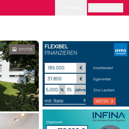
Anmelden
ANZEIGE SCHALTEN
FLEXIBEL
12
FOTOS
FINANZIEREN
€
Kreditbedarf
€
Eigenmittel
%
Jahre
Zins | Laufzeit
mtl. Rate
€
WEITER