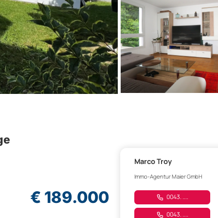
ge
Marco Troy
Immo-Agentur Maier GmbH
€ 189.000
0043. ....
0043. ....