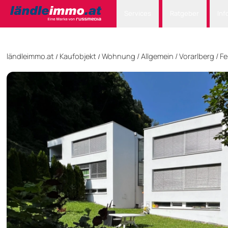
Services
Ratgeber
Inf
ländleimmo.at
Kaufobjekt
Wohnung
/
Allgemein
/
Vorarlberg
/
Fe
/
/