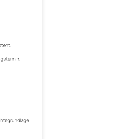
steht.
ngstermin.
echtsgrundlage