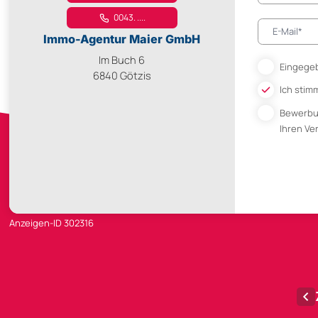
0043. ....
Immo-Agentur Maier GmbH
Im Buch 6
Eingegeb
6840 Götzis
Ich stim
Bewerb
Ihren V
Anzeigen-ID 302316