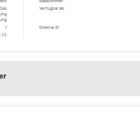
mein
Badezimmer
Gas
Verfügbar ab
zung
ung
1
Externe ID
 (1)
er