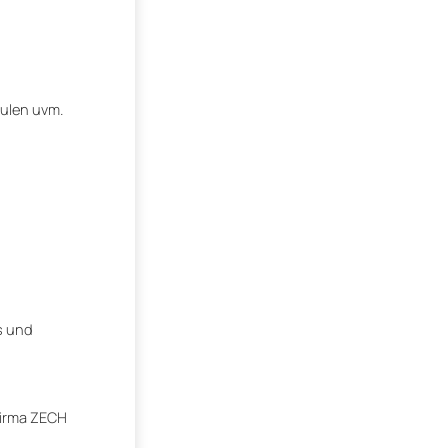
hulen uvm.
s und
Firma ZECH