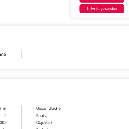
Anfrage senden
.000
1 m²
Gesamtfläche
2
Bautyp
002
Objektart