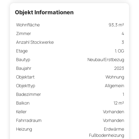
Objekt Informationen
Wohnfläche
93,3 m²
Zimmer
4
Anzahl Stockwerke
3
Etage
1. OG
Bautyp
Neubau/Erstbezug
Baujahr
2023
Objektart
Wohnung
Objekttyp
Allgemein
Badezimmer
1
Balkon
12 m²
Keller
Vorhanden
Fahrradraum
Vorhanden
Heizung
Erdwärme
Fußbodenheizung