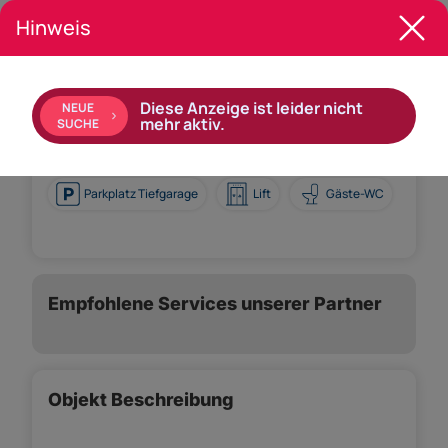
Hinweis
Ausstattung:
Einbauküche
Boden: Fliesen, Parkett
Diese Anzeige ist leider nicht
NEUE
Bad mit: Badewanne, Dusche
mehr aktiv.
SUCHE
Ausrichtung Balkon: Südosten
Parkplatz Tiefgarage
Lift
Gäste-WC
Empfohlene Services unserer Partner
Objekt Beschreibung