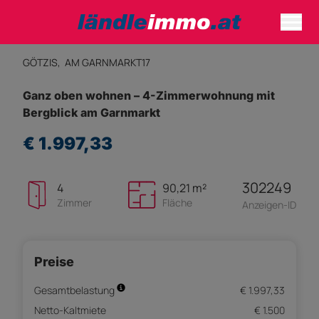
GÖTZIS,
AM GARNMARKT17
Ganz oben wohnen – 4-Zimmerwohnung mit
Bergblick am Garnmarkt
€ 1.997,33
302249
4
90,21 m²
Zimmer
Fläche
Anzeigen-ID
Preise
Gesamtbelastung
€ 1.997,33
Netto-Kaltmiete
€ 1.500