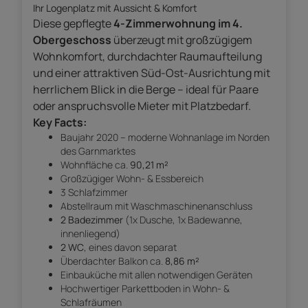
Ihr Logenplatz mit Aussicht & Komfort
Diese gepflegte
4-Zimmerwohnung im 4.
Obergeschoss
überzeugt mit großzügigem
Wohnkomfort, durchdachter Raumaufteilung
und einer attraktiven Süd-Ost-Ausrichtung mit
herrlichem Blick in die Berge – ideal für Paare
oder anspruchsvolle Mieter mit Platzbedarf.
Key Facts:
Baujahr 2020 – moderne Wohnanlage im Norden
des Garnmarktes
Wohnfläche ca.
90,21 m²
Großzügiger Wohn- & Essbereich
3 Schlafzimmer
Abstellraum mit Waschmaschinenanschluss
2 Badezimmer
(1x Dusche, 1x Badewanne,
innenliegend)
2 WC
, eines davon separat
Überdachter Balkon ca.
8,86 m²
Einbauküche mit allen notwendigen Geräten
Hochwertiger Parkettboden in Wohn- &
Schlafräumen