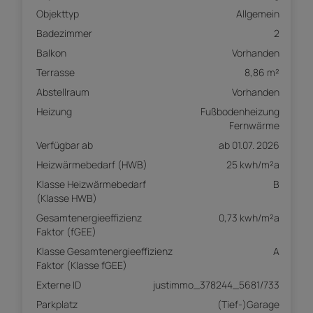
Objekttyp
Allgemein
Badezimmer
2
Balkon
Vorhanden
Terrasse
8,86 m²
Abstellraum
Vorhanden
Heizung
Fußbodenheizung
Fernwärme
Verfügbar ab
ab 01.07. 2026
Heizwärmebedarf (HWB)
25 kwh/m²a
Klasse Heizwärmebedarf
B
(Klasse HWB)
Gesamtenergieeffizienz
0,73 kwh/m²a
Faktor (fGEE)
Klasse Gesamtenergieeffizienz
A
Faktor (Klasse fGEE)
Externe ID
justimmo_378244_5681/733
Parkplatz
(Tief-)Garage