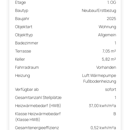
Etage
1. OG
Bautyp
Neubau/Erstbezug
Baujahr
2025
Objektart
Wohnung
Objekttyp
Allgemein
Badezimmer
1
Terrasse
7,05 m²
Keller
5,82 m²
Fahrradraum
Vorhanden
Heizung
Luft Wärmepumpe
Fußbodenheizung
Verfügbar ab
sofort
Gesamtanzahl Stellplätze
1
Heizwärmebedarf (HWB)
37,00 kwh/m²a
Klasse Heizwärmebedarf
B
(Klasse HWB)
Gesamtenergieeffizienz
0,52 kwh/m²a