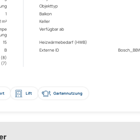
ung
Objekttyp
1
Balkon
2 m²
Keller
mpe
Verfügbar ab
ung
15
Heizwärmebedarf (HWB)
B
Externe ID
Bosch_BBW
 (8)
 (7)
ort
Lift
Gartennutzung
er