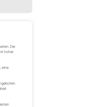
eiten. Die
it hoher
, eine
tangeboten
biet
testen