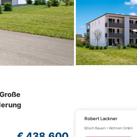
 Große
derung
Robert Lackner
Bösch Bauen + Wohnen GmbH
€ 438.600