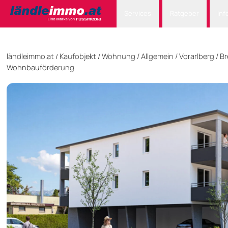
Services
Ratgeber
Inf
ländleimmo.at
Kaufobjekt
Wohnung
/
Allgemein
/
Vorarlberg
/
Br
/
/
Wohnbauförderung