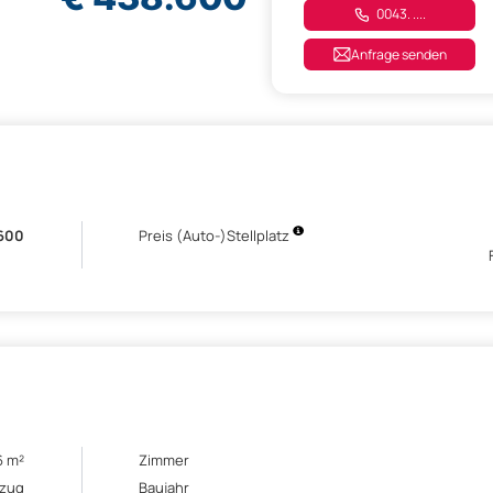
0043. ....
Anfrage senden
600
Preis (Auto-)Stellplatz
6 m²
Zimmer
ezug
Baujahr