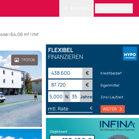
Anmelden
ANZEIGE SCHALTEN
e | 64,06 m² | mit
FLEXIBEL
FINANZIEREN
7
FOTOS
€
Kreditbedarf
€
Eigenmittel
%
Jahre
Zins | Laufzeit
mtl. Rate
€
WEITER